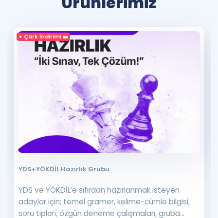
Ürünlerimiz
+ Çark İndirimi 🎫
YDS+YÖKDİL Hazırlık Grubu
YDS ve YÖKDİL’e sıfırdan hazırlanmak isteyen
adaylar için; temel gramer, kelime-cümle bilgisi,
soru tipleri, özgün deneme çalışmaları, gruba...