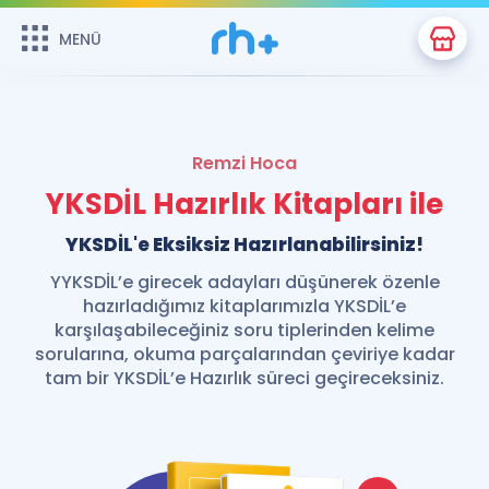
MENÜ
MENÜ
YDS
YÖKDİL
Remzi Hoca
YKSDİL
YKSDİL Hazırlık Kitapları ile
Kitaplar
YKSDİL'e Eksiksiz Hazırlanabilirsiniz!
YYKSDİL’e girecek adayları düşünerek özenle
Anasayfaya Git
hazırladığımız kitaplarımızla YKSDİL’e
karşılaşabileceğiniz soru tiplerinden kelime
sorularına, okuma parçalarından çeviriye kadar
tam bir YKSDİL’e Hazırlık süreci geçireceksiniz.