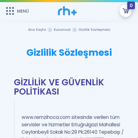
0
MENÜ
MENÜ
Üye Girişi
Ana Sayfa
Kurumsal
Gizlilik Sözleşmesi
Online Dersler
Sepetin Şu An Boş.
Gizlilik Sözleşmesi
Çalışma Paketleri
Remzi Hoca ile seni sınava hazırlayacak onlarca eğitim seni
bekliyor!
Kitaplar ve Kaynaklar
GİRİŞ YAP
GİZLİLİK VE GÜVENLİK
Katılımcı Görüşleri
Şifremi Hatırlamıyorum
POLİTİKASI
ÜYE DEĞİLİM
Faydalı Araçlar
Ücretsiz Kaynaklar
www.remzihoca.com sitesinde verilen tüm
Blog
İngilizce Gramer
servisler ve hizmetler Ertuğrulgazi Mahallesi
Hakkımızda
Kariyer
Sözlük
Ceylanbeyli Sokak No:29 Pk:26140 Tepebaşı /
Soru & Cevap
İletişim