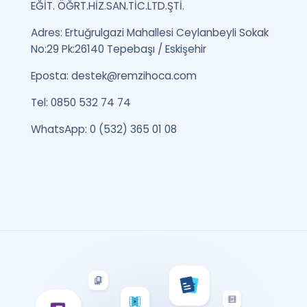
EĞİT. ÖĞRT.HİZ.SAN.TİC.LTD.ŞTİ.
Adres: Ertuğrulgazi Mahallesi Ceylanbeyli Sokak
No:29 Pk:26140 Tepebaşı / Eskişehir
Eposta:
destek@remzihoca.com
Tel: 0850 532 74 74
WhatsApp: 0 (532) 365 01 08