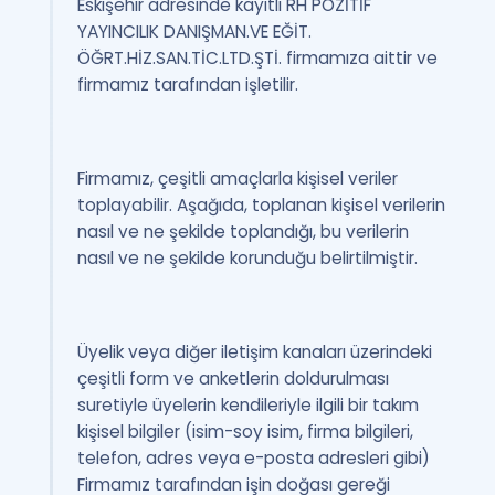
Eskişehir adresinde kayıtlı RH POZİTİF
Puan Hesaplama
YAYINCILIK DANIŞMAN.VE EĞİT.
ÖĞRT.HİZ.SAN.TİC.LTD.ŞTİ. firmamıza aittir ve
Rehberlik Aracı
firmamız tarafından işletilir.
ÖSYM Sınav Takvimi
Kampanyalar
Firmamız, çeşitli amaçlarla kişisel veriler
toplayabilir. Aşağıda, toplanan kişisel verilerin
Blog
nasıl ve ne şekilde toplandığı, bu verilerin
nasıl ve ne şekilde korunduğu belirtilmiştir.
İngilizce Gramer
Üyelik veya diğer iletişim kanaları üzerindeki
çeşitli form ve anketlerin doldurulması
suretiyle üyelerin kendileriyle ilgili bir takım
kişisel bilgiler (isim-soy isim, firma bilgileri,
telefon, adres veya e-posta adresleri gibi)
Firmamız tarafından işin doğası gereği