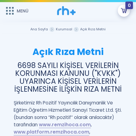
0
MENÜ
MENÜ
Üye Girişi
Ana Sayfa
Kurumsal
Açık Rıza Metni
Online Dersler
Sepetin Şu An Boş.
Açık Rıza Metni
Çalışma Paketleri
Remzi Hoca ile seni sınava hazırlayacak onlarca eğitim seni
bekliyor!
6698 SAYILI KİŞİSEL VERİLERİN
Kitaplar ve Kaynaklar
GİRİŞ YAP
KORUNMASI KANUNU ("KVKK")
UYARINCA KİŞİSEL VERİLERİN
Katılımcı Görüşleri
Şifremi Hatırlamıyorum
İŞLENMESİNE İLİŞKİN RIZA METNİ
ÜYE DEĞİLİM
Faydalı Araçlar
Şirketimiz Rh Pozitif Yayıncılık Danışmanlık Ve
Eğitim Öğretim Hizmetleri Sanayi Ticaret Ltd. Şti.
Ücretsiz Kaynaklar
Blog
İngilizce Gramer
(bundan sonra “Rh pozitif” olarak anılacaktır)
Hakkımızda
Kariyer
tarafından
www.remzihoca.com
,
Sözlük
www.platform.remzihoca.com
,
Soru & Cevap
İletişim