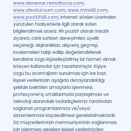
www.deneme.remzihoca.com
,
Puan Hesaplama
www.aleskursum.com
,
www.minidil.com
,
www.pozitifdil.com
, internet siteleri üzerinden
Rehberlik Aracı
yürütülen faaliyetlerle ilgili olarak sizleri
bilgilendirmek isteriz. Rh pozitif olarak misafir
ÖSYM Sınav Takvimi
ziyareti, canlı sohbet deneyimleri, üyelik
Kampanyalar
seçeneği; alışkanlıkları, alışveriş geçmişi,
incelemeleri takip edilip değerlendirilerek
Blog
kendisine özgü kişiselleştirilmiş bir hizmet almak
isteyen kullanıcılar için tasarlanmıştır. Kişiye
İngilizce Gramer
özgü bu avantajların sunulması için ise bazı
kişisel verilerinizin aşağıda detaylandırıldığı
şekilde belirtilen amaçlarla işlenmesi,
profesyonel iş ortaklarımızla paylaşılması ve
teknoloji alanındaki tedarikçilerimiz tarafından
sağlanan programlarımıza ve/veya
sistemlerimize kaydedilmesi gerekebilmektedir.
Siz müşterilerimizin memnuniyetinin sağlanması
için işlenmesi gereken kişisel verilerinizden