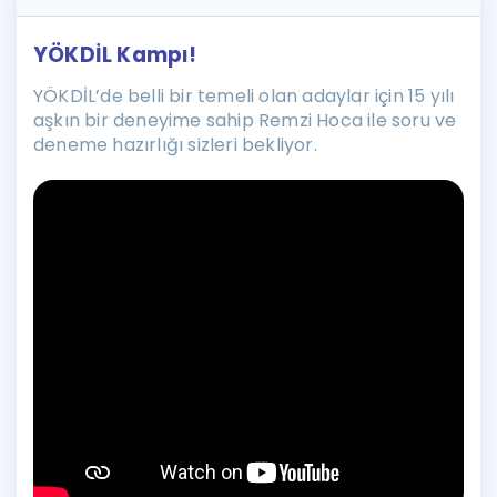
YÖKDİL Kampı!
YÖKDİL’de belli bir temeli olan adaylar için 15 yılı
aşkın bir deneyime sahip Remzi Hoca ile soru ve
deneme hazırlığı sizleri bekliyor.