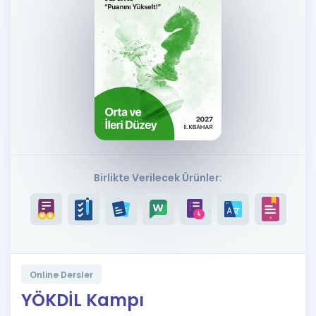
Puan Hesaplama
Rehberlik Aracı
ÖSYM Sınav Takvimi
Kampanyalar
Blog
İngilizce Gramer
Birlikte Verilecek Ürünler:
Online Dersler
YÖKDİL Kampı