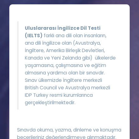
Puan Hesaplama
Rehberlik Aracı
Uluslararası İngilizce Dil Testi
ÖSYM Sınav Takvimi
(IELTS)
farklı ana dili olan insanların,
ana dili İngilizce olan (Avustralya,
Kampanyalar
İngiltere, Amerika Birleşik Devletleri,
Kanada ve Yeni Zelanda gibi) ülkelerde
Blog
yaşamasına, çalışmasına ve eğitim
almasına yardımcı olan bir sınavdır.
İngilizce Gramer
Sınav ülkemizde İngiltere merkezli
British Council ve Avustralya merkezli
IDP Turkey resmi kurumlarınca
gerçekleştirilmektedir.
Sınavda okuma, yazma, dinleme ve konuşma
becerileriniz değerlendirmeye alınmaktadır.