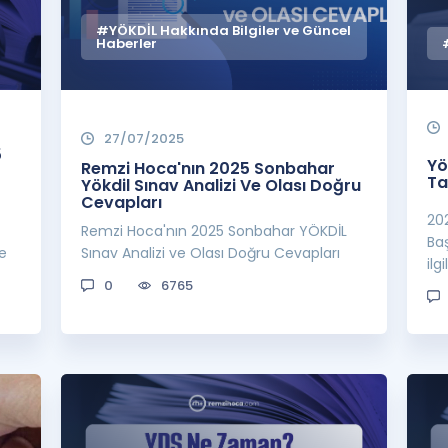
#YÖKDİL Hakkında Bilgiler ve Güncel
Haberler
27/07/2025
5
Yö
Remzi Hoca'nın 2025 Sonbahar
Ta
Yökdil Sınav Analizi Ve Olası Doğru
Cevapları
20
Remzi Hoca'nın 2025 Sonbahar YÖKDİL
Ba
le
Sınav Analizi ve Olası Doğru Cevapları
ilg
0
6765