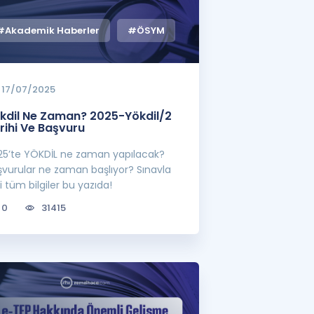
#Akademik Haberler
#ÖSYM
17/07/2025
kdil Ne Zaman? 2025-Yökdil/2
rihi Ve Başvuru
25’te YÖKDİL ne zaman yapılacak?
şvurular ne zaman başlıyor? Sınavla
ili tüm bilgiler bu yazıda!
0
31415