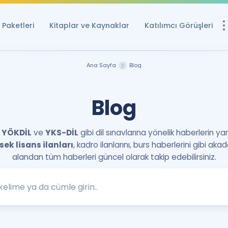
Paketleri
Kitaplar ve Kaynaklar
Katılımcı Görüşleri
Ücretsiz Kayna
Ana Sayfa
Blog
YDS ve YÖKDİL içi
Sözlük
Blog
İngilizce Sınavları
 YÖKDİL
ve
YKS-DİL
gibi dil sınavlarına yönelik haberlerin y
Puan Hesapla
ek lisans ilanları
, kadro ilanlarını, burs haberlerini gibi aka
YDS ve YÖKDİL P
alandan tüm haberleri güncel olarak takip edebilirsiniz.
Remz
Rehberlik Aracı
YDS ve YÖKDİL'e H
ÖSYM Sınav Ta
Tüm ÖSYM Sınavl