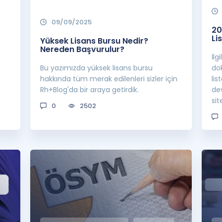
09/09/2025
20
Li
Yüksek Lisans Bursu Nedir?
Nereden Başvurulur?
İlg
Bu yazımızda yüksek lisans bursu
dok
hakkında tüm merak edilenleri sizler için
lis
Rh+Blog'da bir araya getirdik.
de
sit
0
2502