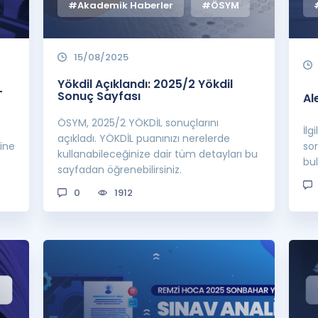
#Akademik Haberler
#ÖSYM
15/08/2025
Yökdil Açıklandı: 2025/2 Yökdil
-
Sonuç Sayfası
Al
ÖSYM, 2025/2 YÖKDİL sonuçlarını
İlg
açıkladı. YÖKDİL puanınızı nerelerde
sine
sor
kullanabileceğinize dair tüm detayları bu
bul
sayfadan öğrenebilirsiniz.
0
1912