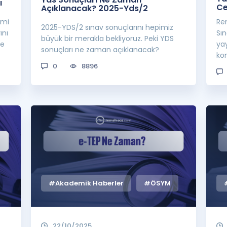
ı
Ce
Açıklanacak? 2025-Yds/2
emi
Re
2025-YDS/2 sınav sonuçlarını hepimiz
ını
Sın
büyük bir merakla bekliyoruz. Peki YDS
me
yay
sonuçları ne zaman açıklanacak?
kon
0
8896
#Akademik Haberler
#ÖSYM
22/10/2025