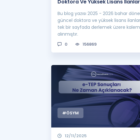
Doktora Ve Yüksek Lisans İlanlar
Bu blog yazısı 2025 - 2026 bahar dön
güncel doktora ve yüksek lisans ilanlar
tek bir sayfada derlemek üzere kale
alınmıştır.
0
156869
#ÖSYM
12/11/2025