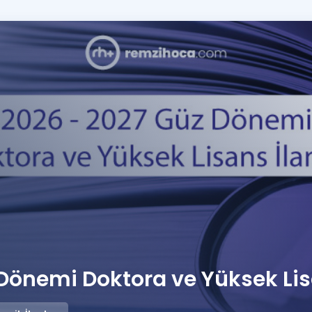
Kampanyalar
Eğitim ve Kitaplar
Blog
YDS - YÖKDİL Tüm S
İngilizce Gram
İngilizce Gramer
Dönemi Doktora ve Yüksek Lisa