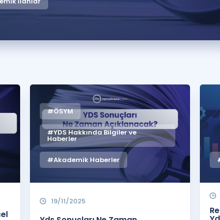
mik İlanlar
#ÖSYM
#YDS Hakkında Bilgiler ve
Haberler
#Akademik Haberler
19/11/2025
Re
el
Yd
Yds Sonuçları Ne Zaman