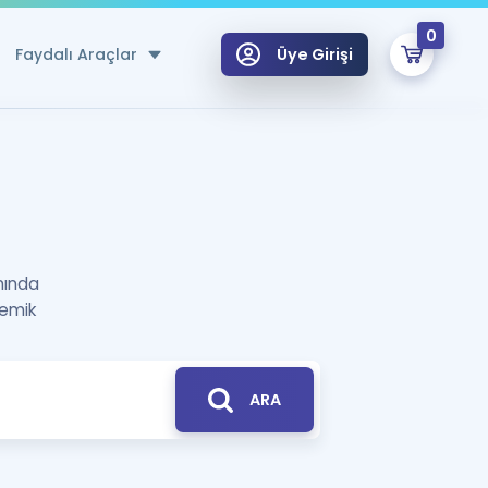
0
Faydalı Araçlar
Üye Girişi
klar
n Ücretsiz Kaynaklar
 için Özel Sözlük
anında
Sepetin Şu An Boş.
ma
demik
uan Hesaplama Aracı
i Hoca ile seni sınava hazırlayacak onlarca eğitim seni bekliyor!
Şifremi Hatırlamıyorum
GİRİŞ YAP
azırlananlar için Öneriler
ARA
kvimi
ÜYE DEĞİLİM
arı Tek Takvimde