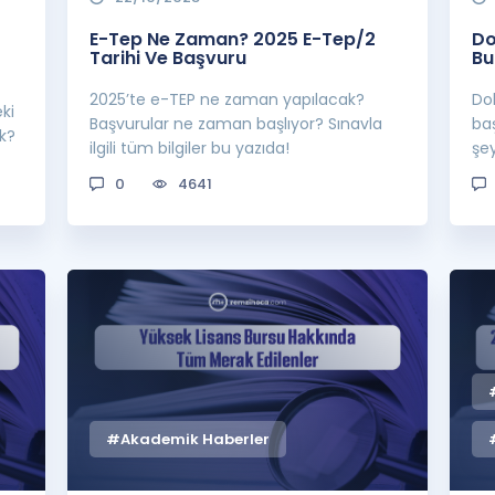
E-Tep Ne Zaman? 2025 E-Tep/2
Do
Tarihi Ve Başvuru
Bu
2025’te e-TEP ne zaman yapılacak?
Do
ki
Başvurular ne zaman başlıyor? Sınavla
baş
k?
ilgili tüm bilgiler bu yazıda!
şey
0
4641
#Akademik Haberler