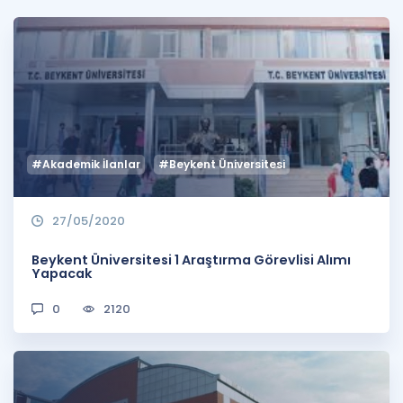
Puan Hesaplama
Rehberlik Aracı
ÖSYM Sınav Takvimi
Kampanyalar
#Akademik İlanlar
#Beykent Üniversitesi
Blog
İngilizce Gramer
27/05/2020
Beykent Üniversitesi 1 Araştırma Görevlisi Alımı
Yapacak
0
2120