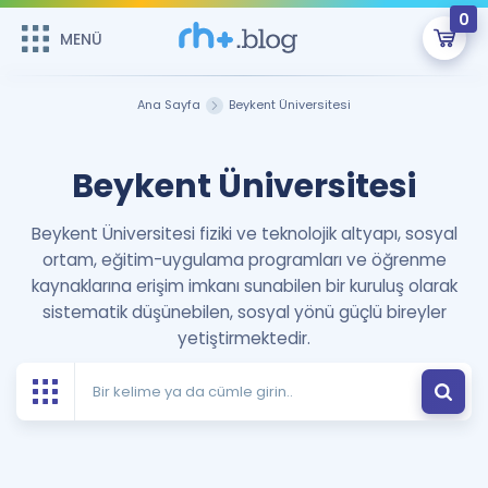
0
MENÜ
MENÜ
Üye Girişi
Ana Sayfa
Beykent Üniversitesi
Online Dersler
Sepetin Şu An Boş.
Beykent Üniversitesi
Çalışma Paketleri
Remzi Hoca ile seni sınava hazırlayacak onlarca eğitim seni
bekliyor!
Beykent Üniversitesi fiziki ve teknolojik altyapı, sosyal
Kitaplar ve Kaynaklar
GİRİŞ YAP
ortam, eğitim-uygulama programları ve öğrenme
kaynaklarına erişim imkanı sunabilen bir kuruluş olarak
Katılımcı Görüşleri
Şifremi Hatırlamıyorum
sistematik düşünebilen, sosyal yönü güçlü bireyler
yetiştirmektedir.
ÜYE DEĞİLİM
Faydalı Araçlar
Ücretsiz Kaynaklar
Blog
İngilizce Gramer
Hakkımızda
Kariyer
Sözlük
Soru & Cevap
İletişim