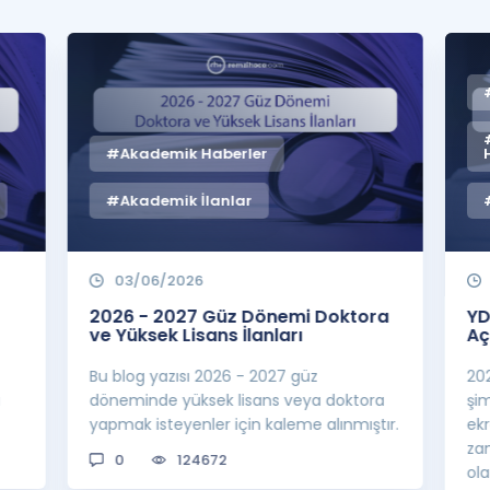
#Akademik Haberler
#Akademik İlanlar
03/06/2026
2026 - 2027 Güz Dönemi Doktora
YD
ve Yüksek Lisans İlanları
Aç
Bu blog yazısı 2026 - 2027 güz
20
a
döneminde yüksek lisans veya doktora
şi
yapmak isteyenler için kaleme alınmıştır.
ek
za
0
124672
ol