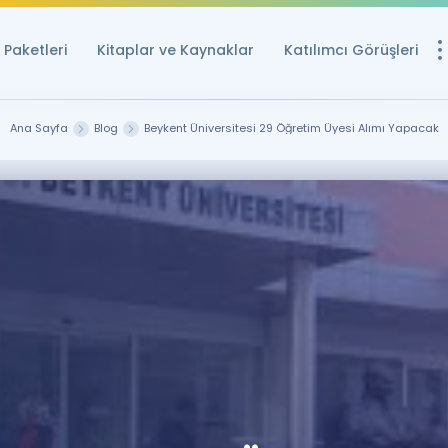
Paketleri
Kitaplar ve Kaynaklar
Katılımcı Görüşleri
Ücretsiz Kayna
Ana Sayfa
Blog
Beykent Üniversitesi 29 Öğretim Üyesi Alımı Yapacak
YDS ve YÖKDİL içi
Sözlük
İngilizce Sınavları
Puan Hesapla
YDS ve YÖKDİL P
Remz
Rehberlik Aracı
YDS ve YÖKDİL'e H
ÖSYM Sınav Ta
Tüm ÖSYM Sınavl