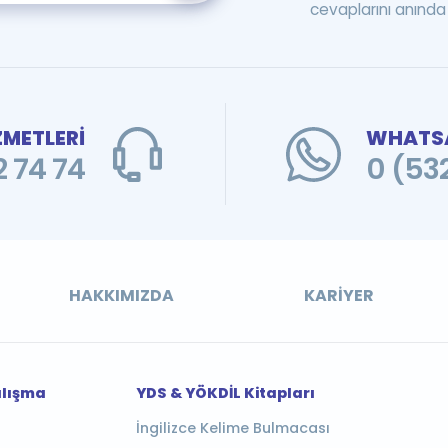
cevaplarını anında 
ZMETLERİ
WHATSA
 74 74
0 (53
HAKKIMIZDA
KARIYER
alışma
YDS & YÖKDİL Kitapları
İngilizce Kelime Bulmacası