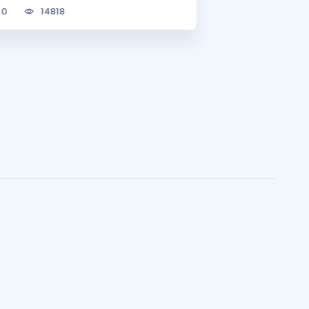
0
14818