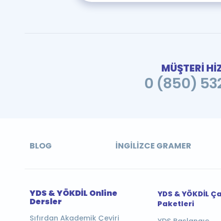
MÜŞTERİ Hİ
0 (850) 532
BLOG
İNGILIZCE GRAMER
YDS & YÖKDİL Online
YDS & YÖKDİL Ç
Dersler
Paketleri
Sıfırdan Akademik Çeviri