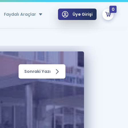
0
Faydalı Araçlar
Üye Girişi
klar
n Ücretsiz Kaynaklar
 için Özel Sözlük
Sonraki Yazı
Sepetin Şu An Boş.
ma
uan Hesaplama Aracı
i Hoca ile seni sınava hazırlayacak onlarca eğitim seni bekliyor!
Şifremi Hatırlamıyorum
GİRİŞ YAP
azırlananlar için Öneriler
kvimi
ÜYE DEĞİLİM
arı Tek Takvimde