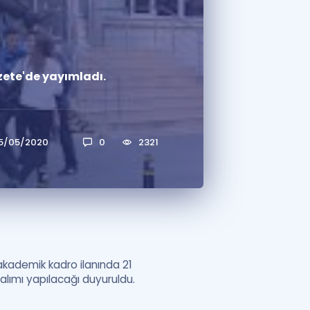
a Özel Fırsatlar
zete'de yayımladı.
ınavlarla İlgili Haberler
er
 ve Konu Anlatımı
5/05/2020
0
2321
akademik kadro ilanında 21
alımı yapılacağı duyuruldu.