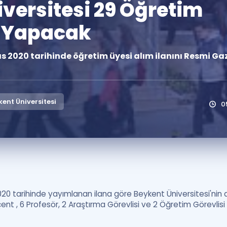
versitesi 29 Öğretim
Kampanyalar
ı Yapacak
Eğitim ve Kitaplar
Blog
ıs 2020 tarihinde öğretim üyesi alım ilanını Resmi Ga
YDS - YÖKDİL Tüm S
İngilizce Gram
İngilizce Gramer
ent Üniversitesi
0
0 tarihinde yayımlanan ilana göre Beykent Üniversitesi'nin 
nt , 6 Profesör, 2 Araştırma Görevlisi ve 2 Öğretim Görevlisi 