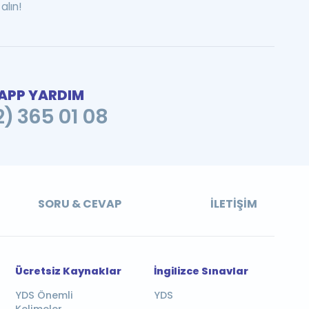
alın!
PP YARDIM
2) 365 01 08
SORU & CEVAP
İLETIŞIM
Ücretsiz Kaynaklar
İngilizce Sınavlar
YDS Önemli
YDS