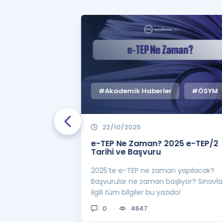
#Akademik Haberler
#ÖSYM
22/10/2025
 Zaman
e-TEP Ne Zaman? 2025 e-TEP/2
e-TEP/2
Tarihi ve Başvuru
 sınavı 2025 e-
2025’te e-TEP ne zaman yapılacak?
 bekleniyor! Peki
Başvurular ne zaman başlıyor? Sınavl
man açıklanacak?
ilgili tüm bilgiler bu yazıda!
0
4647