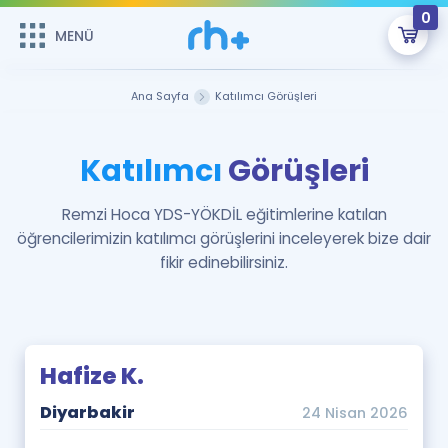
0
MENÜ
MENÜ
Üye Girişi
Ana Sayfa
Katılımcı Görüşleri
Online Dersler
Sepetin Şu An Boş.
Katılımcı
Görüşleri
Çalışma Paketleri
Remzi Hoca ile seni sınava hazırlayacak onlarca eğitim seni
bekliyor!
Remzi Hoca YDS-YÖKDİL eğitimlerine katılan
Kitaplar ve Kaynaklar
GİRİŞ YAP
öğrencilerimizin katılımcı görüşlerini inceleyerek bize dair
fikir edinebilirsiniz.
Katılımcı Görüşleri
Şifremi Hatırlamıyorum
ÜYE DEĞİLİM
Faydalı Araçlar
Hafize K.
Ücretsiz Kaynaklar
Blog
İngilizce Gramer
Hakkımızda
Kariyer
Diyarbakir
24 Nisan 2026
Sözlük
Soru & Cevap
İletişim