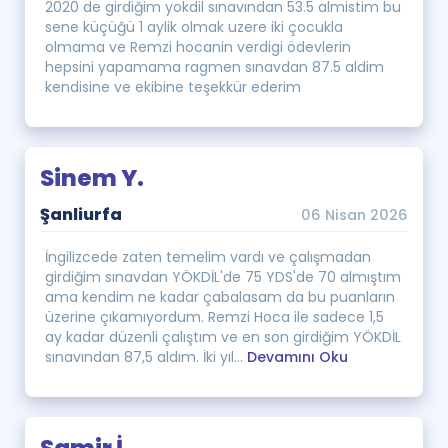
2020 de girdiğim yokdil sınavından 53.5 almistim bu
Puan Hesaplama
sene küçüğü 1 aylik olmak uzere iki çocukla
olmama ve Remzi hocanin verdigi ödevlerin
Rehberlik Aracı
hepsini yapamama ragmen sınavdan 87.5 aldim
kendisine ve ekibine teşekkür ederim
ÖSYM Sınav Takvimi
Kampanyalar
Sinem Y.
Blog
Şanliurfa
06 Nisan 2026
İngilizce Gramer
İngilizcede zaten temelim vardı ve çalışmadan
girdiğim sınavdan YÖKDİL'de 75 YDS'de 70 almıştım
ama kendim ne kadar çabalasam da bu puanların
üzerine çıkamıyordum. Remzi Hoca ile sadece 1,5
ay kadar düzenli çalıştım ve en son girdiğim YÖKDİL
sınavından 87,5 aldım. İki yıl...
Devamını Oku