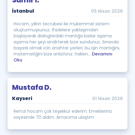
Samir İ.
İstanbul
05 Nisan 2026
Hocam, yıllrın tecrübesi ile mükemmel sistem
oluşturmuşsunuz. İfadelere yaklaşımdan
başlayarak dialoglardaki mantığa kadar aşama
aşama her şeyi sindirterek bize sundunuz. Sınavda
başarılı olmak icin anahtar yerleri, bu işin mantığını,
matematiğini bize anlattınız. hakkın...
Devamını
Oku
Mustafa D.
Kayseri
01 Nisan 2026
Remzi hocam çok teşekkür ederim. Emekleriniz
sayesinde 70 aldım. Amacıma ulaştım