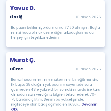
Yavuz D.
Elaziğ
01 Nisan 2026
Bu puanı beklemiyordum ama 77.50 almışım. Başta
remzi hoca olmak üzere diğer arkadaşlarima da
herşey için teşekkür ederim.
Murat Ç.
Düzce
01 Nisan 2026
Remzi hocammmmm mükemmel bir eğitmensin.
İlk başta 25 aldığım yök puanım sayenizde soru
çözmeden 48 e yükseldi bir sonraki sınavda ise kurs
almadan sizin verdiğiniz bilgileri tekrar ederek 70-
75 bandına çıktım. Benim bu yükselişimde,
ingilizceye olan bakış açımda en büyük...
Devamını
Oku