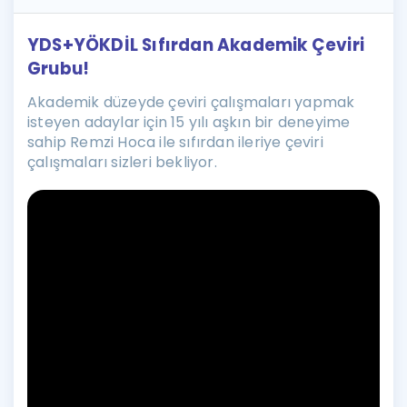
YDS+YÖKDİL Sıfırdan Akademik Çeviri
Grubu!
Akademik düzeyde çeviri çalışmaları yapmak
isteyen adaylar için 15 yılı aşkın bir deneyime
sahip Remzi Hoca ile sıfırdan ileriye çeviri
çalışmaları sizleri bekliyor.