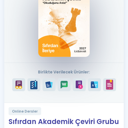
Puan Hesaplama
Rehberlik Aracı
ÖSYM Sınav Takvimi
Kampanyalar
Blog
İngilizce Gramer
Birlikte Verilecek Ürünler:
Online Dersler
Sıfırdan Akademik Çeviri Grubu