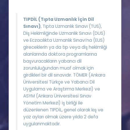
Puan Hesaplama
Rehberlik Aracı
TIPDİL (Tıpta Uzmanlık İçin Dil
Sınavı)
, Tıpta Uzmanlık Sınavı (TUS),
ÖSYM Sınav Takvimi
Diş Hekimliğinde Uzmanlık Sınavı (DUS)
ve Eczacılıkta Uzmanlık Sınavı’na (EUS)
Kampanyalar
gireceklerin ya da tıp veya diş hekimliği
alanlarında doktora programlarına
Blog
başvuracakların yabancı dil
zorunluluğundan muaf olmak için
İngilizce Gramer
girdikleri bir dil sınavıdır. TÖMER (Ankara
Üniversitesi Türkçe ve Yabancı Dil
Uygulama ve Araştırma Merkezi) ve
ASYM (Ankara Üniversitesi Sınav
Yönetim Merkezi) iş birliği ile
düzenlenen TIPDİL, genel olarak kış ve
yaz ayları olmak üzere yılda 2 defa
uygulanmaktadır.