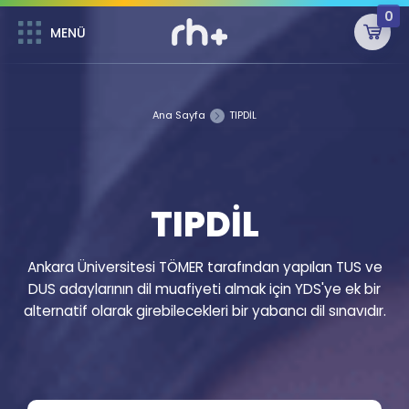
0
MENÜ
MENÜ
Üye Girişi
Ana Sayfa
TIPDİL
Online Dersler
Sepetin Şu An Boş.
Çalışma Paketleri
Remzi Hoca ile seni sınava hazırlayacak onlarca eğitim seni
bekliyor!
TIPDİL
Kitaplar ve Kaynaklar
GİRİŞ YAP
Katılımcı Görüşleri
Şifremi Hatırlamıyorum
Ankara Üniversitesi TÖMER tarafından yapılan TUS ve
DUS adaylarının dil muafiyeti almak için YDS'ye ek bir
ÜYE DEĞİLİM
Faydalı Araçlar
alternatif olarak girebilecekleri bir yabancı dil sınavıdır.
Ücretsiz Kaynaklar
Blog
İngilizce Gramer
Hakkımızda
Kariyer
Sözlük
Soru & Cevap
İletişim