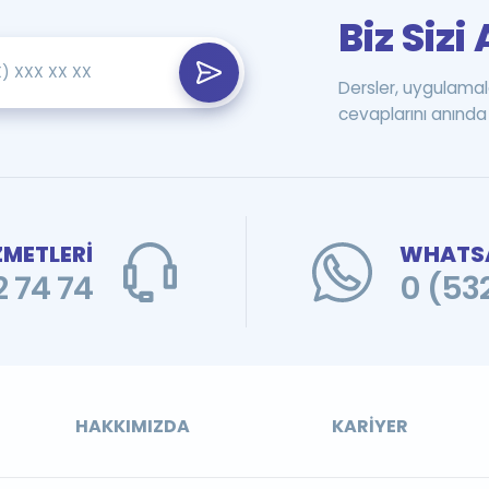
Biz Siz
Dersler, uygulamal
cevaplarını anında 
ZMETLERİ
WHATSA
 74 74
0 (53
HAKKIMIZDA
KARIYER