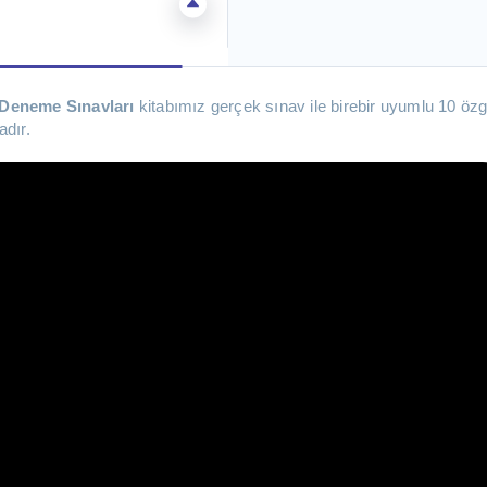
Deneme Sınavları
kitabımız gerçek sınav ile birebir uyumlu 10 ö
adır.