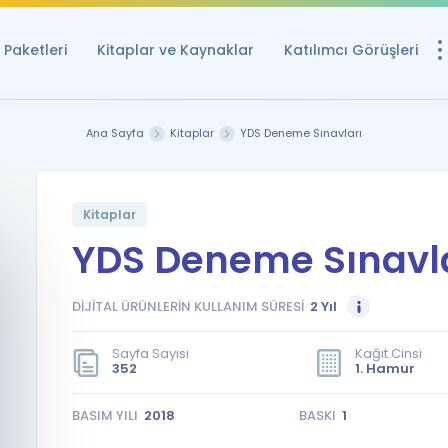
Paketleri
Kitaplar ve Kaynaklar
Katılımcı Görüşleri
Ücretsiz Kayna
Ana Sayfa
Kitaplar
YDS Deneme Sınavları
YDS ve YÖKDİL içi
Sözlük
İngilizce Sınavları
Kitaplar
YDS Deneme Sınavl
Puan Hesapla
YDS ve YÖKDİL P
DİJİTAL ÜRÜNLERİN KULLANIM SÜRESİ
2 Yıl
Remz
Rehberlik Aracı
Sayfa Sayısı
Kağıt Cinsi
YDS ve YÖKDİL'e H
352
1. Hamur
ÖSYM Sınav Ta
BASIM YILI
2018
BASKI
1
Tüm ÖSYM Sınavl