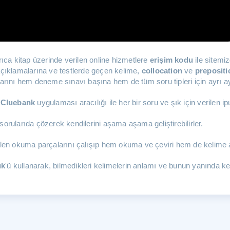
ıca kitap üzerinde verilen online hizmetlere
erişim kodu
ile sitemi
 açıklamalarına ve testlerde geçen kelime,
collocation
ve
prepositi
ını hem deneme sınavı başına hem de tüm soru tipleri için ayrı ayrı
Cluebank
uygulaması aracılığı ile her bir soru ve şık için verilen ipuc
sorularıda çözerek kendilerini aşama aşama geliştirebilirler.
en okuma parçalarını çalışıp hem okuma ve çeviri hem de kelime açıs
ük
'ü kullanarak, bilmedikleri kelimelerin anlamı ve bunun yanında 