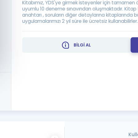
Kitabımız, YDS'ye girmek isteyenler için tamamen ö
uyumlu 10 deneme sınavından oluşmaktadır. Kitap ku
Kampanyalar
anahtarı , soruların diğer detaylarına kitaplarında bu
Eğitim ve Kitaplar
uygulamalarımızı 2 yıl süre ile ücretsiz kullanabilirler.
Blog
YDS - YÖKDİL Tüm S
BİLGİ AL
İngilizce Gram
İngilizce Gramer
Kull