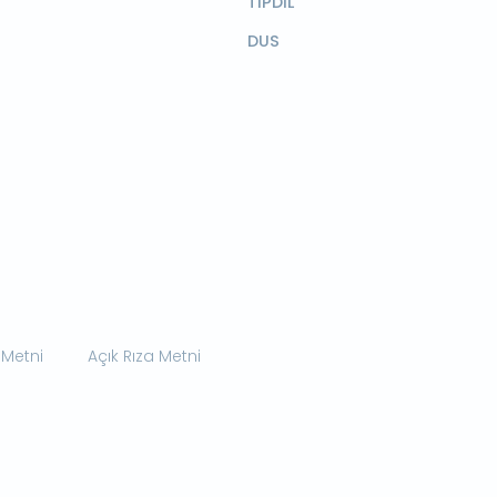
TIPDİL
DUS
 Metni
Açık Rıza Metni