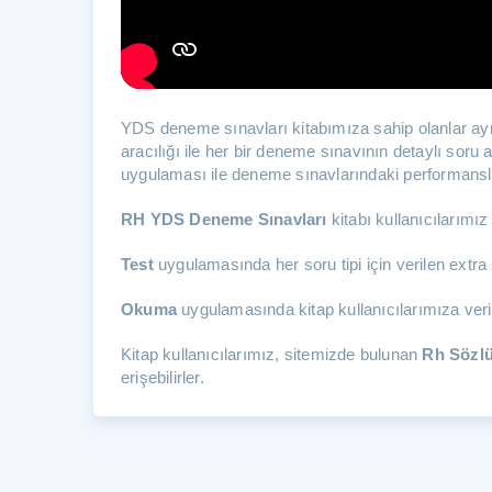
YDS deneme sınavları kitabımıza sahip olanlar ayr
aracılığı ile her bir deneme sınavının detaylı soru
uygulaması ile deneme sınavlarındaki performanslar
RH YDS Deneme Sınavları
kitabı kullanıcılarımız
Test
uygulamasında her soru tipi için verilen extra 
Okuma
uygulamasında kitap kullanıcılarımıza veril
Kitap kullanıcılarımız, sitemizde bulunan
Rh Sözl
erişebilirler.