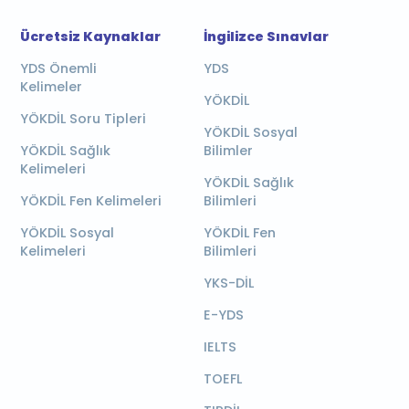
Ücretsiz Kaynaklar
İngilizce Sınavlar
YDS Önemli
YDS
Kelimeler
YÖKDİL
YÖKDİL Soru Tipleri
YÖKDİL Sosyal
YÖKDİL Sağlık
Bilimler
Kelimeleri
YÖKDİL Sağlık
YÖKDİL Fen Kelimeleri
Bilimleri
YÖKDİL Sosyal
YÖKDİL Fen
Kelimeleri
Bilimleri
YKS-DİL
E-YDS
IELTS
TOEFL