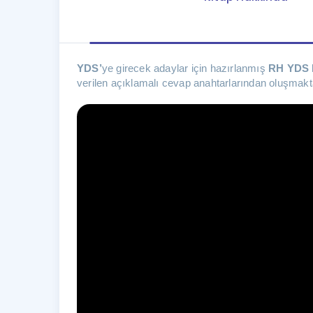
YDS’
ye girecek adaylar için hazırlanmış
RH YDS 
verilen açıklamalı cevap anahtarlarından oluşmakt