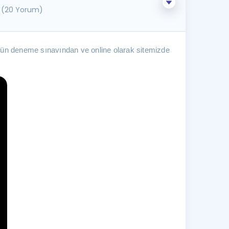
(20 Yorum)
zgün deneme sınavından ve online olarak sitemizde