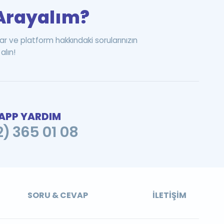
i Arayalım?
ar ve platform hakkındaki sorularınızın
alın!
PP YARDIM
2) 365 01 08
SORU & CEVAP
İLETIŞIM