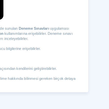
zde sunulan
Deneme Sınavları
uygulaması
on
kullanımlarına erişebilirler.
Deneme sınavı
 inceleyebilirler.
u bilgilerine erişebilirler.
ından kendilerini geliştirebilirler.
kelime hakkında bilinmesi gereken birçok detaya