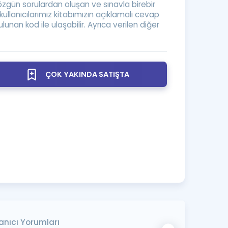
zgün sorulardan oluşan ve sınavla birebir
llanıcılarımız kitabımızın açıklamalı cevap
lunan kod ile ulaşabilir. Ayrıca verilen diğer
a Özel Fırsatlar
ınavlarla İlgili Haberler
ÇOK YAKINDA SATIŞTA
er
 ve Konu Anlatımı
anıcı Yorumları