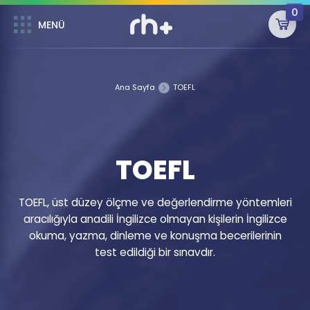
0
MENÜ
MENÜ
Üye Girişi
Ana Sayfa
TOEFL
Online Dersler
Sepetin Şu An Boş.
Çalışma Paketleri
Remzi Hoca ile seni sınava hazırlayacak onlarca eğitim seni
bekliyor!
TOEFL
Kitaplar ve Kaynaklar
GİRİŞ YAP
Katılımcı Görüşleri
Şifremi Hatırlamıyorum
TOEFL, üst düzey ölçme ve değerlendirme yöntemleri
aracılığıyla anadili İngilizce olmayan kişilerin İngilizce
ÜYE DEĞİLİM
Faydalı Araçlar
okuma, yazma, dinleme ve konuşma becerilerinin
test edildiği bir sınavdır.
Ücretsiz Kaynaklar
Blog
İngilizce Gramer
Hakkımızda
Kariyer
Sözlük
Soru & Cevap
İletişim