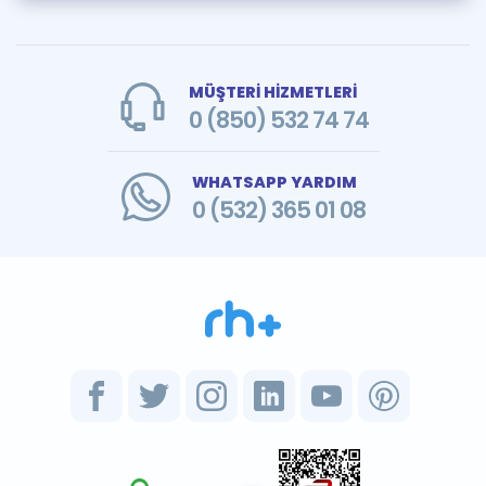
MÜŞTERİ HİZMETLERİ
0 (850) 532 74 74
WHATSAPP YARDIM
0 (532) 365 01 08