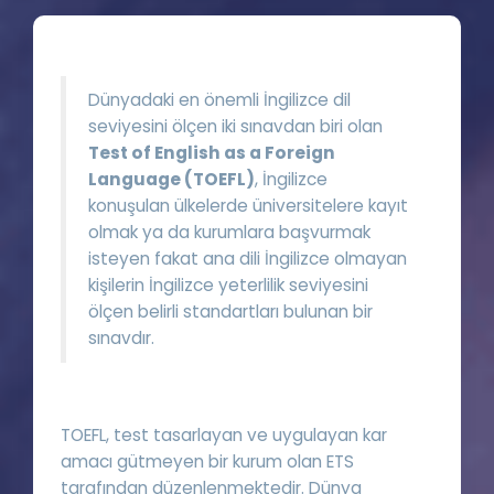
Puan Hesaplama
Rehberlik Aracı
Dünyadaki en önemli İngilizce dil
ÖSYM Sınav Takvimi
seviyesini ölçen iki sınavdan biri olan
Test of English as a Foreign
Kampanyalar
Language (TOEFL)
, İngilizce
konuşulan ülkelerde üniversitelere kayıt
Blog
olmak ya da kurumlara başvurmak
isteyen fakat ana dili İngilizce olmayan
İngilizce Gramer
kişilerin İngilizce yeterlilik seviyesini
ölçen belirli standartları bulunan bir
sınavdır.
TOEFL, test tasarlayan ve uygulayan kar
amacı gütmeyen bir kurum olan ETS
tarafından düzenlenmektedir. Dünya