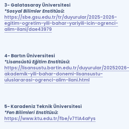
3- Galatasaray Üniversitesi
*Sosyal Bilimler Enstitüsü:
https://sbe.gsu.edu.tr/tr/duyurular/2025-2026-
egitim-ogretim-yili-bahar-yariyili-icin-ogrenci-
alim-ilani/dae43979
4- Bartın Üniversitesi
*Lisansüstü Eğitim Enstitüsü:
https://lisansustu.bartin.edu.tr/duyurular/20252026
akademik-yili-bahar-donemi-lisansustu-
uluslararasi-ogrenci-alim-ilani.html
5- Karadeniz Teknik Üniversitesi
*Fen Bilimleri Enstitüsü:
https://www.ktu.edu.tr/fbe/v7TlA4aFys