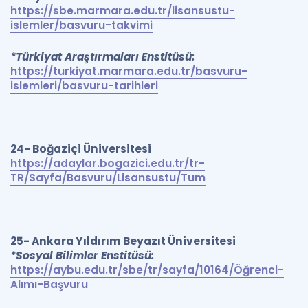
https://sbe.marmara.edu.tr/lisansustu-
islemler/basvuru-takvimi
*Türkiyat Araştırmaları Enstitüsü:
https://turkiyat.marmara.edu.tr/basvuru-
islemleri/basvuru-tarihleri
24- Boğaziçi Üniversitesi
https://adaylar.bogazici.edu.tr/tr-
TR/Sayfa/Basvuru/Lisansustu/Tum
25- Ankara Yıldırım Beyazıt Üniversitesi
*Sosyal Bilimler Enstitüsü:
https://aybu.edu.tr/sbe/tr/sayfa/10164/Öğrenci-
Alımı-Başvuru