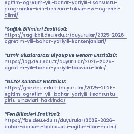
egitim-ogretim-yili-bahar-yariyili-lisansustu-
programlar-icin-basvuru-takvimi-ve-ogrenci-
alimi/
*Sağlık Bilimleri Enstitüsü:
https://saglikbil.deu.edu.tr/duyurular/2025-2026-
ogretim-yili-bahar-yariyili-kontenjanlari/
*İzmir Uluslararası Biyotıp ve Genom Enstitüsü:
https://ibg.deu.edu.tr/duyurular/2025-2026-
ogretim-yili-bahar-yariyili-basvuru-linki/
*Güzel Sanatlar Enstitüsü:
https://gse.deu.edu.tr/duyurular/2025-2026-
egitim-ogretim-yili-bahar-yariyili-lisansustu-
giris-sinavlari-hakkinda/
*Fen Bilimleri Enstitüsü:
https://fbe.deu.edu.tr/duyurular/2025-2026-
bahar-donemi-lisansustu-egitim-ilan-metni/