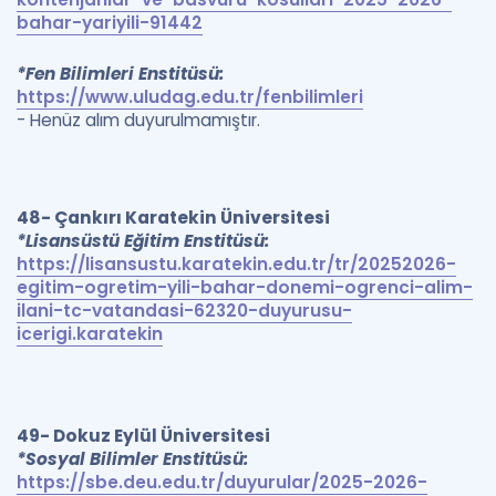
bahar-yariyili-91442
*Fen Bilimleri Enstitüsü:
https://www.uludag.edu.tr/fenbilimleri
- Henüz alım duyurulmamıştır.
48- Çankırı Karatekin Üniversitesi
*Lisansüstü Eğitim Enstitüsü:
https://lisansustu.karatekin.edu.tr/tr/20252026-
egitim-ogretim-yili-bahar-donemi-ogrenci-alim-
ilani-tc-vatandasi-62320-duyurusu-
icerigi.karatekin
49- Dokuz Eylül Üniversitesi
*Sosyal Bilimler Enstitüsü:
https://sbe.deu.edu.tr/duyurular/2025-2026-