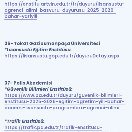
https://enstitu.artvin.edu.tr/tr/duyuru/lisansustu-
ogrenci-alimi-basvuru-duyurusu-2025-2026-
bahar-yariyili
36- Tokat Gaziosmanpaşa Üniversitesi
*Lisansüstü Eğitim Enstitüsü:
https://lisansustu.gop.edu.tr/duyuruDetay.aspx
37- Polis Akademisi
*Güvenlik Bilimleri Enstitüsü:
https://www.pa.edu.tr/duyuru/guvenlik-bilimleri-
enstitusu-2025-2026-egitim-ogretim-yili-bahar-
donemi-lisansustu-programlara-ogrenci-alimi
*Trafik Enstitüsü:
https://trafik.pa.edu.tr/trafik-enstitusu-