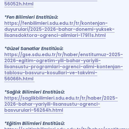
56052h.html
*Fen Bilimleri Enstitüsü:
https://fenbilimleri.sdu.edu.tr/tr/kontenjan-
duyurulari/2025-2026-bahar-donemi-yuksek-
lisansdoktora-ogrenci-alimlari-17911s.html
*Güzel Sanatlar Enstitüsü:
https://gse.sdu.edu.tr/tr/haber/enstitumuz-2025-
2026-egitim-ogretim-yili-bahar-yariyili-
lisansustu-programlari-ogrenci-alimi-kontenjan-
tablosu-basvuru-kosullari-ve-takvimi-
56066h.html
*Sağlık Bilimleri Enstitüsü:
https://saglikbilimleri.sdu.edu.tr/tr/haber/2025-
2026-bahar-yariyili-lisansustu-ogrenci-
basvurulari-56264h.html
*Eğitim Bilimleri Enstitüsü: