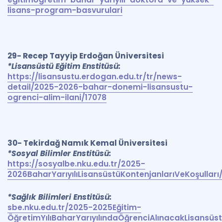
lisans-program-basvurulari
29- Recep Tayyip Erdoğan Üniversitesi
*Lisansüstü Eğitim Enstitüsü:
https://lisansustu.erdogan.edu.tr/tr/news-
detail/2025-2026-bahar-donemi-lisansustu-
ogrenci-alim-ilani/17078
30- Tekirdağ Namık Kemal Üniversitesi
*Sosyal Bilimler Enstitüsü:
https://sosyalbe.nku.edu.tr/2025-
2026BaharYarıyılıLisansüstüKontenjanlarıVeKoşullar
*Sağlık Bilimleri Enstitüsü:
sbe.nku.edu.tr/2025-2025Eğitim-
ÖğretimYılıBaharYarıyılındaÖğrenciAlınacakLisansüs