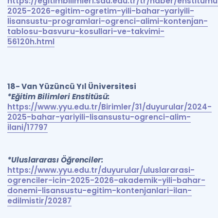
https://egitimbilimleri.sdu.edu.tr/tr/haber/enstitumu
2025-2026-egitim-ogretim-yili-bahar-yariyili-
lisansustu-programlari-ogrenci-alimi-kontenjan-
tablosu-basvuru-kosullari-ve-takvimi-
56120h.html
18- Van Yüzüncü Yıl Üniversitesi
*Eğitim Bilimleri Enstitüsü:
https://www.yyu.edu.tr/Birimler/31/duyurular/2024-
2025-bahar-yariyili-lisansustu-ogrenci-alim-
ilani/17797
*Uluslararası Öğrenciler:
https://www.yyu.edu.tr/duyurular/uluslararasi-
ogrenciler-icin-2025-2026-akademik-yili-bahar-
donemi-lisansustu-egitim-kontenjanlari-ilan-
edilmistir/20287