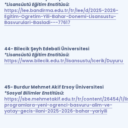
*Lisansüstü Eğitim Enstitüsü:
https://lee.bandirma.edu.tr/tr/lee/d/2025-2026-
Egitim-Ogretim-Yili-Bahar-Donemi-Lisansustu-
Basvurulari-Basladi---77617
44- Bilecik Şeyh Edebali Üniversitesi
*Lisansüstü Eğitim Enstitüsü:
https://www.bilecik.edu.tr/lisansustu/Icerik/Duyuru
45- Burdur Mehmet Akif Ersoy Üniversitesi
*Sosyal Bilimler Enstitüsü:
https://sbe.mehmetakif.edu.tr/tr/content/26454/1/l
programlara-yeni-ogrenci-basvuru-alim-ve-
yatay-gecis-ilani-2025-2026-bahar-yariyili