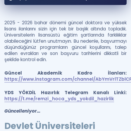
Puan Hesaplama
Rehberlik Aracı
2025 - 2026 bahar dönemi güncel doktora ve yüksek
lisans ilanlarını sizin için tek bir başlık altında topladık.
ÖSYM Sınav Takvimi
Üniversitelerin lisansüstü eğitim şartlarında farklılıklar
olabileceğini lütfen unutmayın. Bu nedenle, başvurmayı
Kampanyalar
düşündüğünüz programların güncel koşullarını, talep
edilen evrakları ve son başvuru tarihlerini dikkatli bir
Blog
şekilde kontrol edin.
İngilizce Gramer
Güncel Akademik Kadro İlanları:
https://www.instagram.com/channel/AbYmVrlTZblC
YDS YÖKDİL Hazırlık Telegram Kanalı Linki:
https://t.me/remzi_hoca_yds_yokdil_hazirlik
Güncelleniyor...
Devlet Üniversiteleri