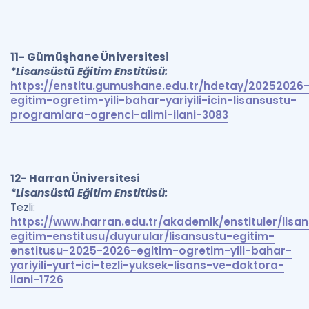
11- Gümüşhane Üniversitesi
*Lisansüstü Eğitim Enstitüsü:
https://enstitu.gumushane.edu.tr/hdetay/20252026
egitim-ogretim-yili-bahar-yariyili-icin-lisansustu-
programlara-ogrenci-alimi-ilani-3083
12- Harran Üniversitesi
*Lisansüstü Eğitim Enstitüsü:
Tezli:
https://www.harran.edu.tr/akademik/enstituler/lisa
egitim-enstitusu/duyurular/lisansustu-egitim-
enstitusu-2025-2026-egitim-ogretim-yili-bahar-
yariyili-yurt-ici-tezli-yuksek-lisans-ve-doktora-
ilani-1726