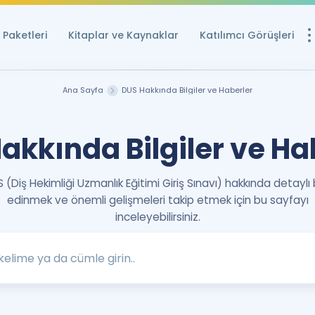
Paketleri
Kitaplar ve Kaynaklar
Katılımcı Görüşleri
Ücretsiz Kayna
Ana Sayfa
DUS Hakkında Bilgiler ve Haberler
YDS ve YÖKDİL içi
Sözlük
akkında Bilgiler ve Ha
İngilizce Sınavları
 (Diş Hekimliği Uzmanlık Eğitimi Giriş Sınavı) hakkında detaylı b
Puan Hesapla
edinmek ve önemli gelişmeleri takip etmek için bu sayfayı
YDS ve YÖKDİL P
inceleyebilirsiniz.
Remz
Rehberlik Aracı
YDS ve YÖKDİL'e H
ÖSYM Sınav Ta
Tüm ÖSYM Sınavl