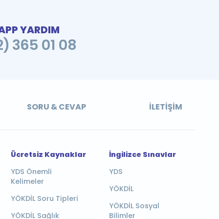
PP YARDIM
2) 365 01 08
SORU & CEVAP
İLETIŞIM
Ücretsiz Kaynaklar
İngilizce Sınavlar
YDS Önemli
YDS
Kelimeler
YÖKDİL
YÖKDİL Soru Tipleri
YÖKDİL Sosyal
YÖKDİL Sağlık
Bilimler