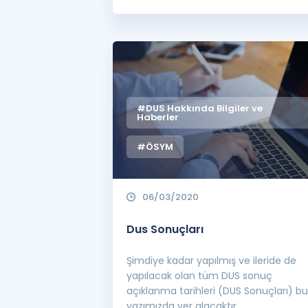
#DUS Hakkında Bilgiler ve
Haberler
#ÖSYM
06/03/2020
Dus Sonuçları
Şimdiye kadar yapılmış ve ileride de
yapılacak olan tüm DUS sonuç
açıklanma tarihleri (DUS Sonuçları) bu
yazımızda yer alacaktır.