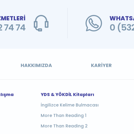
ZMETLERİ
WHATSA
 74 74
0 (53
HAKKIMIZDA
KARIYER
alışma
YDS & YÖKDİL Kitapları
İngilizce Kelime Bulmacası
More Than Reading 1
More Than Reading 2