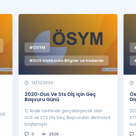
Kampanyalar
Eğitim ve Kitaplar
Blog
YDS - YÖKDİL Tüm S
İngilizce Gram
#ÖSYM
İngilizce Gramer
#DUS Hakkında Bilgiler ve Haberler
13/11/2020
2020-Dus Ve Sts Diş Için Geç
Ös
Başvuru Günü
Di
12 Aralık tarihinde gerçekleşecek olan
202
DUS
DUS ve STS Diş Geç Başvuruları alınmaya
ST
başlamıştır.
bu
0
2526