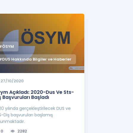
a Özel Fırsatlar
ınavlarla İlgili Haberler
er
#ÖSYM
 ve Konu Anlatımı
#DUS Hakkında Bilgiler ve Haberler
27/10/2020
ym Açıkladı: 2020-Dus Ve Sts-
ş Başvuruları Başladı
0 yılında gerçekleştirilecek DUS ve
S-Diş başvuruları başlamış
lunmaktadır.
0
2282