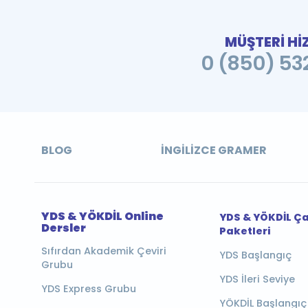
MÜŞTERİ Hİ
0 (850) 532
BLOG
İNGILIZCE GRAMER
YDS & YÖKDİL Online
YDS & YÖKDİL Ç
Dersler
Paketleri
Sıfırdan Akademik Çeviri
YDS Başlangıç
Grubu
YDS İleri Seviye
YDS Express Grubu
YÖKDİL Başlangıç