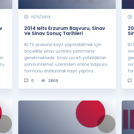
11/11/2013
v
2014 Ielts Erzurum Başvuru, Sinav
20
Ve Sinav Sonuç Tarihleri
Si
IELTS sınavına kayıt yaptırabilmek için
IEL
öncelikle sınav ücretini yatırmanız
önc
an
gerekmektedir. Sınav ücreti yatırıldıktan
ger
ru
sonra internet üzerinden online başvuru
so
formunu doldurarak kayıt yaptıra
fo
bilirsini...
bili
0
2809