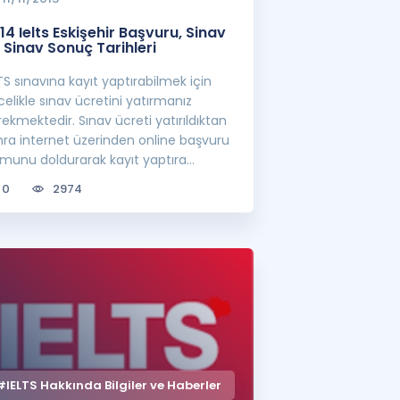
14 Ielts Eskişehir Başvuru, Sinav
 Sinav Sonuç Tarihleri
TS sınavına kayıt yaptırabilmek için
elikle sınav ücretini yatırmanız
ekmektedir. Sınav ücreti yatırıldıktan
nra internet üzerinden online başvuru
rmunu doldurarak kayıt yaptıra
rsini...
0
2974
#IELTS Hakkında Bilgiler ve Haberler