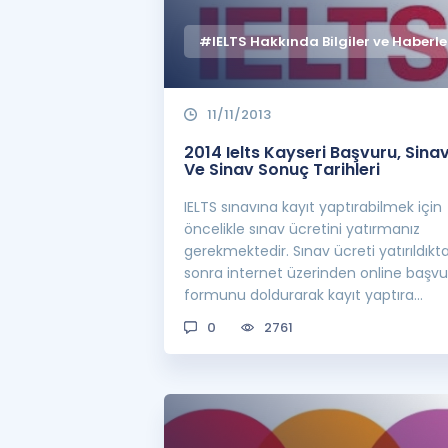
#IELTS Hakkında Bilgiler ve Haberle
11/11/2013
2014 Ielts Kayseri Başvuru, Sina
Ve Sinav Sonuç Tarihleri
IELTS sınavına kayıt yaptırabilmek için
öncelikle sınav ücretini yatırmanız
gerekmektedir. Sınav ücreti yatırıldıkt
sonra internet üzerinden online başvu
formunu doldurarak kayıt yaptıra
bilirsini...
0
2761