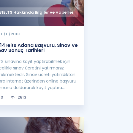
#IELTS Hakkında Bilgiler ve Haberler
11/11/2013
14 Ielts Adana Başvuru, Sinav Ve
nav Sonuç Tarihleri
TS sınavına kayıt yaptırabilmek için
elikle sınav ücretini yatırmanız
ekmektedir. Sınav ücreti yatırıldıktan
nra internet üzerinden online başvuru
rmunu doldurarak kayıt yaptıra
rsini...
0
2813