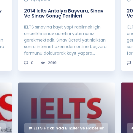
v
2014 Ielts Antalya Başvuru, Sinav
20
Ve Sinav Sonuç Tarihleri
Ve
IELTS sınavına kayıt yaptırabilmek için
IEL
öncelikle sınav ücretini yatırmanız
önc
an
gerekmektedir. Sınav ücreti yatırıldıktan
ger
ru
sonra internet üzerinden online başvuru
so
formunu doldurarak kayıt yaptıra
fo
bilirsini...
bili
0
2919
r
#IELTS Hakkında Bilgiler ve Haberler