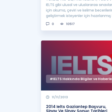
IELTS gibi ulusal ve uluslararası sınavla
için okuma, çeviri ve kelime becerileri
geliştirmek isteyenler için hazırlanmış b
0
10517
#IELTS Hakkında Bilgiler ve Haberle
11/11/2013
2014 Ielts Gaziantep Başvuru,
Sinav Ve Sinav Sonuç Tarihleri