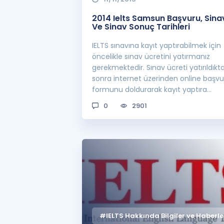
2014 Ielts Samsun Başvuru, Sina
Ve Sinav Sonuç Tarihleri
IELTS sınavına kayıt yaptırabilmek için
öncelikle sınav ücretini yatırmanız
gerekmektedir. Sınav ücreti yatırıldıkt
sonra internet üzerinden online başvu
formunu doldurarak kayıt yaptıra
bilirsini...
0
2901
#IELTS Hakkında Bilgiler ve Haberle