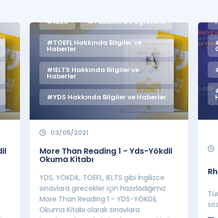
Kampanyalar
#ALES
#Yabancı Dil Öğrenimi
Eğitim ve Kitaplar
#TOEFL Hakkında Bilgiler ve
Blog
Haberler
YDS - YÖKDİL Tüm S
#IELTS Hakkında Bilgiler ve
İngilizce Gram
Haberler
İngilizce Gramer
#YDS Hakkında Bilgiler ve Haberler
03/05/2021
il
More Than Reading 1 - Yds-Yökdil
Okuma Kitabı
Rh
YDS, YÖKDİL, TOEFL, IELTS gibi İngilizce
sınavlara girecekler için hazırladığımız
Tür
More Than Reading 1 - YDS-YÖKDİL
söz
Okuma Kitabı olarak sınavlara