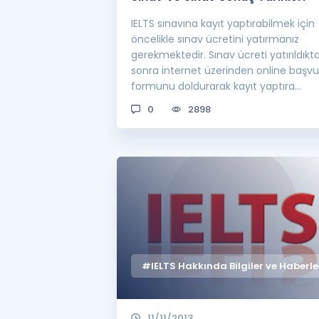
IELTS sınavına kayıt yaptırabilmek için
öncelikle sınav ücretini yatırmanız
gerekmektedir. Sınav ücreti yatırıldıkt
sonra internet üzerinden online başvu
formunu doldurarak kayıt yaptıra
bilirsini...
0
2898
#IELTS Hakkında Bilgiler ve Haberle
11/11/2013