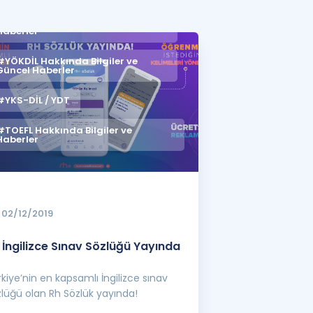
#IELTS Hakkında Bilgiler ve
Haberler
a Özel Fırsatlar
#YÖKDİL Hakkında Bilgiler ve
Güncel Haberler
ınavlarla İlgili Haberler
#YKS-DİL / YDT
er
 ve Konu Anlatımı
#TOEFL Hakkında Bilgiler ve
Haberler
02/12/2019
 İngilizce Sınav Sözlüğü Yayında
kiye’nin en kapsamlı İngilizce sınav
lüğü olan Rh Sözlük yayında!