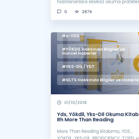
#TOEFL Hakkında Bilgiler ve
hazırlananlara eksiksiz okuma pratikler
Haberler
sağlayacak öze...
0
2876
#YDS Hakkında Bilgiler ve
Haberler
#e-YDS
#YÖKDİL Hakkında Bilgiler ve
Güncel Haberler
#YKS-DİL / YDT
#IELTS Hakkında Bilgiler ve Haberle
01/10/2018
Yds, Yökdil, Yks-Dil Okuma Kitab
Rh More Than Reading
More Than Reading kitabımız, YDS ,
YÖKDİL, YKS-DİL, PROFICIENCY, TOEFL v