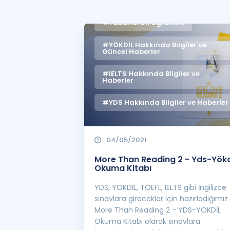
Haberler
#Yabancı Dil Öğrenimi
#YÖKDİL Hakkında Bilgiler ve
Güncel Haberler
#IELTS Hakkında Bilgiler ve
Haberler
#YDS Hakkında Bilgiler ve Haberler
04/05/2021
More Than Reading 2 - Yds-Yökd
Okuma Kitabı
YDS, YÖKDİL, TOEFL, IELTS gibi İngilizce
sınavlara girecekler için hazırladığımız
More Than Reading 2 - YDS-YÖKDİL
Okuma Kitabı olarak sınavlara