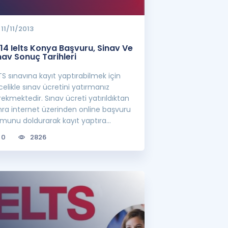
11/11/2013
14 Ielts Konya Başvuru, Sinav Ve
nav Sonuç Tarihleri
TS sınavına kayıt yaptırabilmek için
elikle sınav ücretini yatırmanız
ekmektedir. Sınav ücreti yatırıldıktan
nra internet üzerinden online başvuru
rmunu doldurarak kayıt yaptıra
rsini...
0
2826