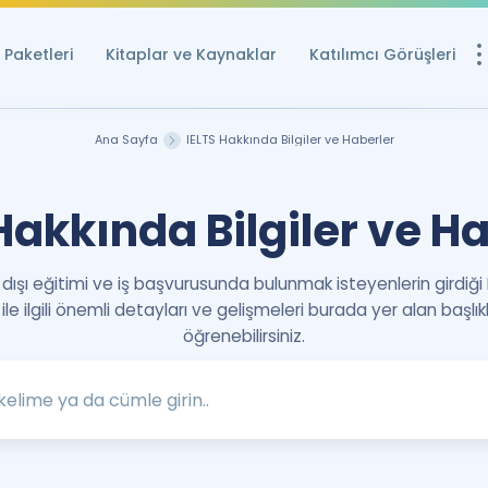
Paketleri
Kitaplar ve Kaynaklar
Katılımcı Görüşleri
Ücretsiz Kayna
Ana Sayfa
IELTS Hakkında Bilgiler ve Haberler
YDS ve YÖKDİL içi
Sözlük
Hakkında Bilgiler ve H
İngilizce Sınavları
 dışı eğitimi ve iş başvurusunda bulunmak isteyenlerin girdiği 
Puan Hesapla
 ile ilgili önemli detayları ve gelişmeleri burada yer alan başlı
YDS ve YÖKDİL P
öğrenebilirsiniz.
Remz
Rehberlik Aracı
YDS ve YÖKDİL'e H
ÖSYM Sınav Ta
Tüm ÖSYM Sınavl