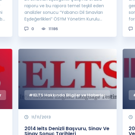
r
raporu ve bu rapora temel teşkil eden
ger
ni
analizler sonucu “Yabancı Dil Sınavları
so
...
Eşdeğerlikleri” ÖSYM Yönetim Kurulu
fo
tarafında...
bili
0
11186
r
#IELTS Hakkında Bilgiler ve Haberler
11/11/2013
2014 Ielts Denizli Başvuru, Sinav Ve
20
Sinav Sonuç Tarihleri
Ve