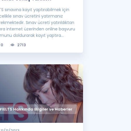
TS sınavına kayıt yaptırabilmek için
elikle sınav ücretini yatırmanız
ekmektedir. Sınav ücreti yatırıldıktan
nra internet üzerinden online başvuru
rmunu doldurarak kayıt yaptıra
rsini...
0
2713
#IELTS Hakkında Bilgiler ve Haberler
11/11/2013