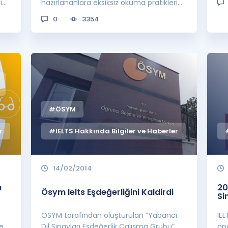
i
hazırlananlara eksiksiz okuma pratikleri
sağlayacak öze...
0
3354
#ÖSYM
r
#IELTS Hakkında Bilgiler ve Haberler
14/02/2014
ı
20
Ösym Ielts Eşdeğerliğini Kaldirdi
Si
ÖSYM tarafından oluşturulan “Yabancı
IEL
e
Dil Sınavları Eşdeğerlik Çalışma Grubu”
önc