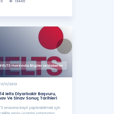
0
13440
#IELTS Hakkında Bilgiler ve Haberler
11/11/2013
14 Ielts Diyarbakir Başvuru,
nav Ve Sinav Sonuç Tarihleri
TS sınavına kayıt yaptırabilmek için
elikle sınav ücretini yatırmanız