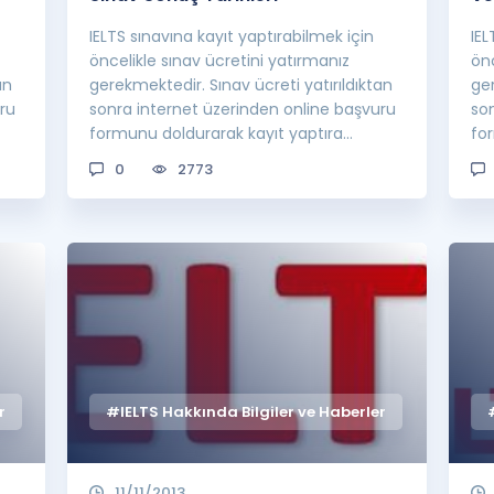
IELTS sınavına kayıt yaptırabilmek için
IEL
öncelikle sınav ücretini yatırmanız
önc
an
gerekmektedir. Sınav ücreti yatırıldıktan
ger
ru
sonra internet üzerinden online başvuru
so
formunu doldurarak kayıt yaptıra
fo
bilirsini...
bili
0
2773
r
#IELTS Hakkında Bilgiler ve Haberler
11/11/2013