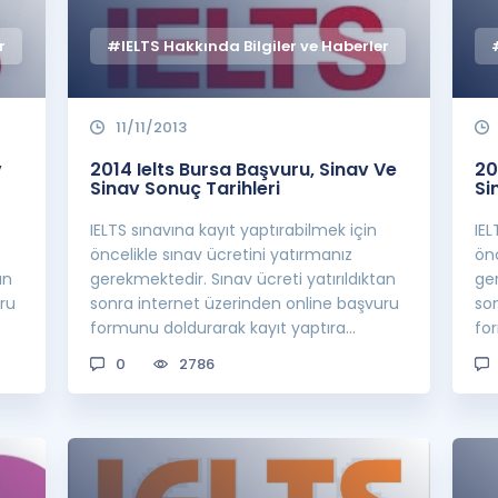
r
#IELTS Hakkında Bilgiler ve Haberler
11/11/2013
v
2014 Ielts Bursa Başvuru, Sinav Ve
20
Sinav Sonuç Tarihleri
Si
IELTS sınavına kayıt yaptırabilmek için
IEL
öncelikle sınav ücretini yatırmanız
önc
an
gerekmektedir. Sınav ücreti yatırıldıktan
ger
ru
sonra internet üzerinden online başvuru
so
formunu doldurarak kayıt yaptıra
fo
bilirsini...
bili
0
2786