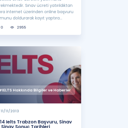
ekmektedir. Sınav ücreti yatırıldıktan
nra internet üzerinden online başvuru
rmunu doldurarak kayıt yaptıra
rsini...
0
2955
#IELTS Hakkında Bilgiler ve Haberler
11/11/2013
14 Ielts Trabzon Başvuru, Sinav
 Sinav Sonuç Tarihleri