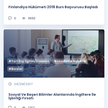
Finlandiya Hükümeti 2018 Burs Başvurusu Başladı
0
3692
#Yurt Dışı Eğitim/Erasmus
#Akademik Haberler
#Burslar
24/08/2017
Sosyal Ve Beşeri Bilimler Alanlarında İngiltere İle
İşbirliği Fırsatı
0
2317