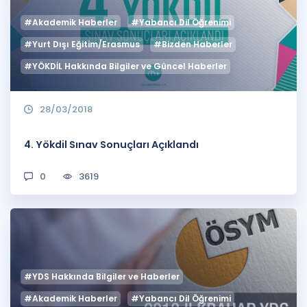
#Akademik Haberler
#Yabancı Dil Öğrenimi
#Yurt Dışı Eğitim/Erasmus
#Bizden Haberler
#YÖKDİL Hakkında Bilgiler ve Güncel Haberler
28/03/2018
4. Yökdil Sınav Sonuçları Açıklandı
0
3619
#YDS Hakkında Bilgiler ve Haberler
#Akademik Haberler
#Yabancı Dil Öğrenimi