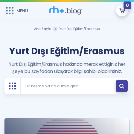
0
MENÜ
MENÜ
Üye Girişi
Ana Sayfa
Yurt Dışı Eğitim/Erasmus
Online Dersler
Sepetin Şu An Boş.
Yurt Dışı Eğitim/Erasmus
Çalışma Paketleri
Remzi Hoca ile seni sınava hazırlayacak onlarca eğitim seni
bekliyor!
Yurt Dışı Eğitim/Erasmus hakkında merak ettiğiniz her
Kitaplar ve Kaynaklar
GİRİŞ YAP
şeye bu sayfadan ulaşarak bilgi sahibi olabilirsiniz.
Katılımcı Görüşleri
Şifremi Hatırlamıyorum
ÜYE DEĞİLİM
Faydalı Araçlar
Ücretsiz Kaynaklar
Blog
İngilizce Gramer
Hakkımızda
Kariyer
Sözlük
Soru & Cevap
İletişim