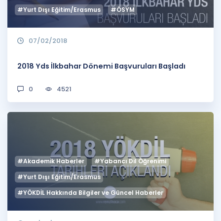
#Yurt Dışı Eğitim/Erasmus
#ÖSYM
07/02/2018
2018 Yds İlkbahar Dönemi Başvuruları Başladı
0
4521
#Akademik Haberler
#Yabancı Dil Öğrenimi
#Yurt Dışı Eğitim/Erasmus
#YÖKDİL Hakkında Bilgiler ve Güncel Haberler