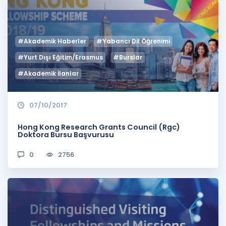
#Akademik Haberler
#Yabancı Dil Öğrenimi
#Yurt Dışı Eğitim/Erasmus
#Burslar
#Akademik İlanlar
07/10/2017
Hong Kong Research Grants Council (Rgc)
Doktora Bursu Başvurusu
0
2756