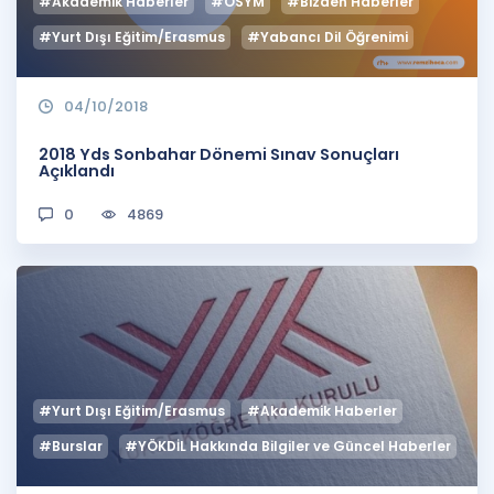
#Akademik Haberler
#ÖSYM
#Bizden Haberler
#Yurt Dışı Eğitim/Erasmus
#Yabancı Dil Öğrenimi
04/10/2018
2018 Yds Sonbahar Dönemi Sınav Sonuçları
Açıklandı
0
4869
#Yurt Dışı Eğitim/Erasmus
#Akademik Haberler
#Burslar
#YÖKDİL Hakkında Bilgiler ve Güncel Haberler