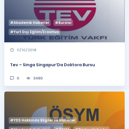
Puan Hesaplama
Rehberlik Aracı
#Akademik Haberler
#Burslar
ÖSYM Sınav Takvimi
#Yurt Dışı Eğitim/Erasmus
Kampanyalar
11/10/2018
Blog
Tev – Singa Singapur’Da Doktora Bursu
İngilizce Gramer
0
3480
#YDS Hakkında Bilgiler ve Haberler