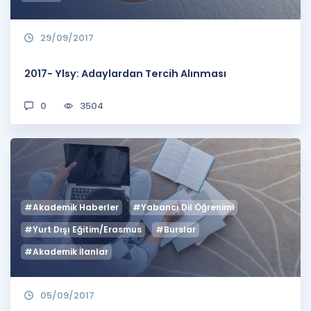
29/09/2017
2017- Ylsy: Adaylardan Tercih Alınması
0
3504
#Akademik Haberler
#Yabancı Dil Öğrenimi
#Yurt Dışı Eğitim/Erasmus
#Burslar
#Akademik İlanlar
05/09/2017