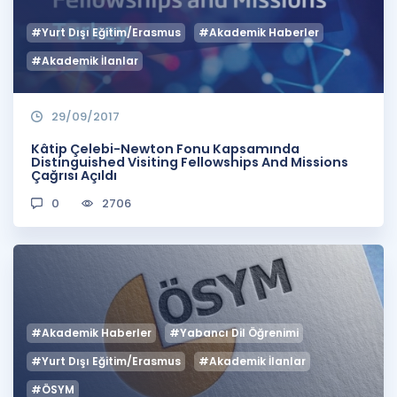
#Yurt Dışı Eğitim/Erasmus
#Akademik Haberler
#Akademik İlanlar
29/09/2017
Kâtip Çelebi-Newton Fonu Kapsamında
Distinguished Visiting Fellowships And Missions
Çağrısı Açıldı
0
2706
#Akademik Haberler
#Yabancı Dil Öğrenimi
#Yurt Dışı Eğitim/Erasmus
#Akademik İlanlar
#ÖSYM