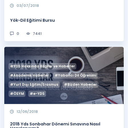
03/07/2018
Yök-Dil Eğitimi Bursu
0
7441
#YDS Hakkında Bilgiler ve Haberler
#Akademik Haberler
#Yabancı Dil Öğrenimi
#Yurt Dışı Eğitim/Erasmus
#Bizden Haberler
#ÖSYM
#e-YDS
12/06/2018
2018 Yds Sonbahar Dönemi Sınavına Nasıl