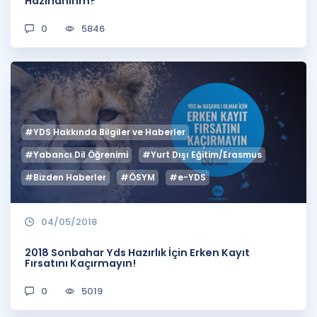
Hazırlanırım?
0
5846
#YDS Hakkında Bilgiler ve Haberler
#Yabancı Dil Öğrenimi
#Yurt Dışı Eğitim/Erasmus
#Bizden Haberler
#ÖSYM
#e-YDS
04/05/2018
2018 Sonbahar Yds Hazırlık İçin Erken Kayıt
Fırsatını Kaçırmayın!
0
5019