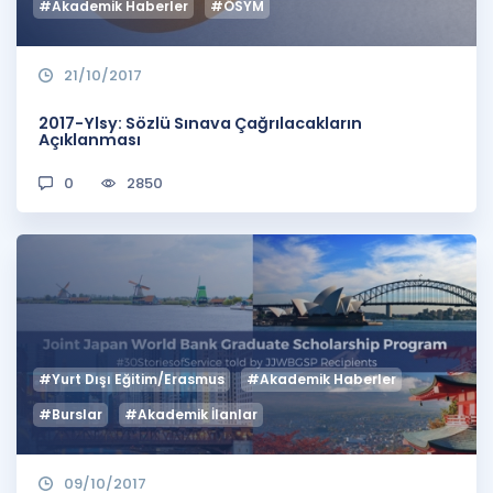
#Akademik Haberler
#ÖSYM
21/10/2017
2017-Ylsy: Sözlü Sınava Çağrılacakların
Açıklanması
0
2850
#Yurt Dışı Eğitim/Erasmus
#Akademik Haberler
#Burslar
#Akademik İlanlar
09/10/2017