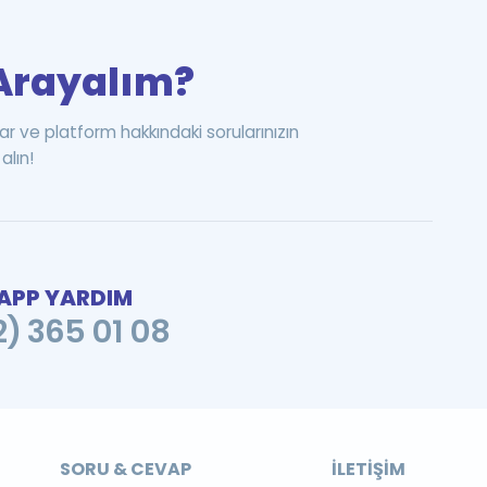
i Arayalım?
ar ve platform hakkındaki sorularınızın
alın!
PP YARDIM
2) 365 01 08
SORU & CEVAP
İLETIŞIM