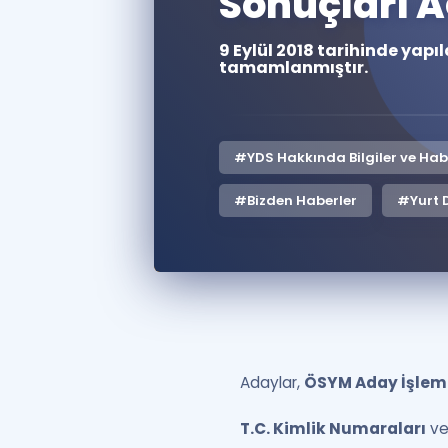
Sonuçları A
9 Eylül 2018 tarihinde yap
tamamlanmıştır.
#YDS Hakkında Bilgiler ve Hab
#Bizden Haberler
#Yurt D
Adaylar,
ÖSYM Aday İşleml
T.C. Kimlik Numaraları
v