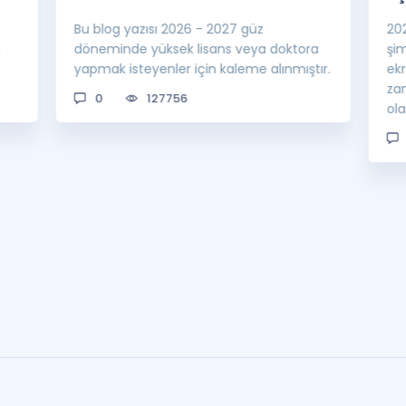
Bu blog yazısı 2026 - 2027 güz
20
a
döneminde yüksek lisans veya doktora
şi
yapmak isteyenler için kaleme alınmıştır.
ek
za
0
127756
ol