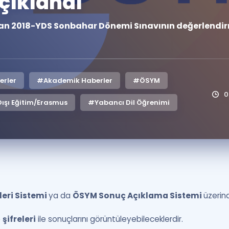
çıklandı
Kampanyalar
ılan 2018-YDS Sonbahar Dönemi Sınavının değerlendir
Eğitim ve Kitaplar
Blog
YDS - YÖKDİL Tüm S
İngilizce Gram
erler
#Akademik Haberler
#ÖSYM
İngilizce Gramer
0
ışı Eğitim/Erasmus
#Yabancı Dil Öğrenimi
eri Sistemi
ya da
ÖSYM Sonuç Açıklama Sistemi
üzeri
e
şifreleri
ile sonuçlarını görüntüleyebileceklerdir.