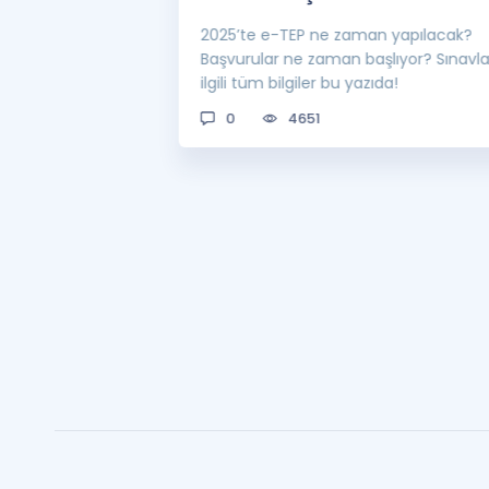
 sınavı 2025 e-
2025’te e-TEP ne zaman yapılacak?
 bekleniyor! Peki
Başvurular ne zaman başlıyor? Sınavl
man açıklanacak?
ilgili tüm bilgiler bu yazıda!
0
4651