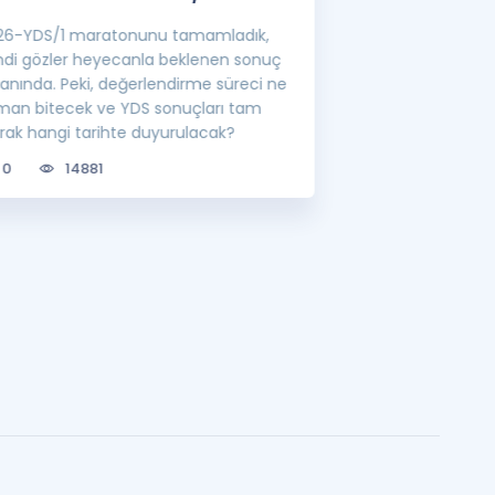
26-YDS/1 maratonunu tamamladık,
YÖK'ün belirlediği
mdi gözler heyecanla beklenen sonuç
görevlisi atamalar
ranında. Peki, değerlendirme süreci ne
lisansüstü eğitim 
man bitecek ve YDS sonuçları tam
bilgileri sizler için
arak hangi tarihte duyurulacak?
0
6762
0
14881