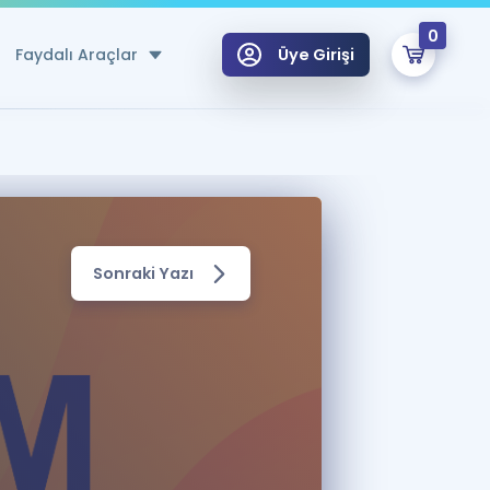
0
Faydalı Araçlar
Üye Girişi
klar
n Ücretsiz Kaynaklar
 için Özel Sözlük
Sonraki Yazı
Sepetin Şu An Boş.
ma
uan Hesaplama Aracı
i Hoca ile seni sınava hazırlayacak onlarca eğitim seni bekliyor!
Şifremi Hatırlamıyorum
GİRİŞ YAP
azırlananlar için Öneriler
kvimi
ÜYE DEĞİLİM
arı Tek Takvimde