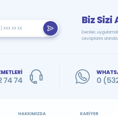
Biz Siz
Dersler, uygulamal
cevaplarını anında 
ZMETLERİ
WHATSA
 74 74
0 (53
HAKKIMIZDA
KARIYER