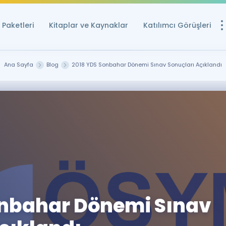
Paketleri
Kitaplar ve Kaynaklar
Katılımcı Görüşleri
Ücretsiz Kayna
Ana Sayfa
Blog
2018 YDS Sonbahar Dönemi Sınav Sonuçları Açıklandı
YDS ve YÖKDİL içi
Sözlük
İngilizce Sınavları
Puan Hesapla
YDS ve YÖKDİL P
Remz
Rehberlik Aracı
YDS ve YÖKDİL'e H
onbahar Dönemi Sınav
ÖSYM Sınav Ta
Tüm ÖSYM Sınavl