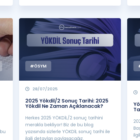
#ÖSYM
28/07/2025
2025 Yökdil/2 Sonuç Tarihi: 2025
Yö
Yökdil Ne Zaman Açıklanacak?
Ta
Herkes 2025 YÖKDİL/2 sonuç tarihini
20
merakla bekliyor! Biz de bu blog
Ba
 bu
yazısında sizlerle YÖKDİL sonuç tarihi ile
ilg
ilgili detayları paylaşacağız.