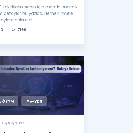
 taktiklerini senin için maddelendirdik
m detaylar bu yazıda. Hemen incele
aylara hakim ol.
0
7196
#ÖSYM
#e-YDS
09/08/2024