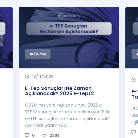
Kampanyalar
Eğitim ve Kitaplar
Blog
YDS - YÖKDİL Tüm S
İngilizce Gram
#ÖSYM
İngilizce Gramer
12/11/2025
E-Tep Sonuçları Ne Zaman
E-
Açıklanacak? 2025 E-Tep/2
Ta
ÖSYM'nin yeni İngilizce sınavı 2025 e-
20
TEP/2 sonuçları merakla bekleniyor! Peki
Ba
e-TEP sonuçları ne zaman açıklanacak?
ilg
Ayrıntılar yazımızda.
0
2363