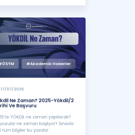
#ÖSYM
#Akademik Haberler
17/07/2025
kdil Ne Zaman? 2025-Yökdil/2
rihi Ve Başvuru
25’te YÖKDİL ne zaman yapılacak?
şvurular ne zaman başlıyor? Sınavla
ili tüm bilgiler bu yazıda!