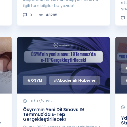
ett
ilgili tüm bilgiler bu yazıda!
yaz
0
43285
#ÖSYM
#Akademik Haberler
01/07/2025
Ösym'nin Yeni Dil Sınavı: 19
Temmuz'da E-Tep
Yd
Gerçekleştirilecek!
e
St