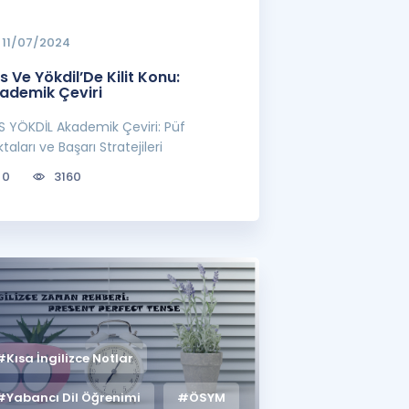
11/07/2024
s Ve Yökdil’De Kilit Konu:
ademik Çeviri
S YÖKDİL Akademik Çeviri: Püf
taları ve Başarı Stratejileri
0
3160
#Kısa İngilizce Notlar
#Yabancı Dil Öğrenimi
#ÖSYM