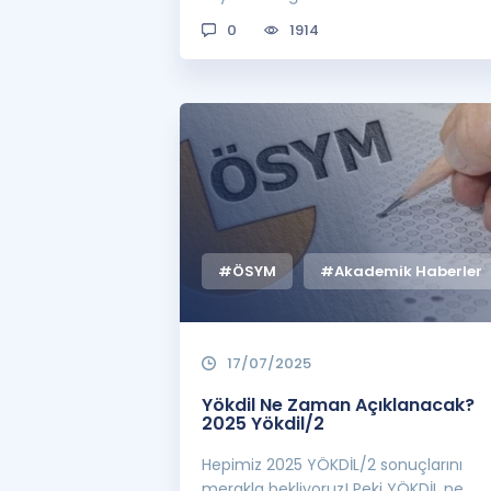
0
1914
#ÖSYM
#Akademik Haberler
17/07/2025
Yökdil Ne Zaman Açıklanacak?
2025 Yökdil/2
Hepimiz 2025 YÖKDİL/2 sonuçlarını
merakla bekliyoruz! Peki YÖKDİL ne