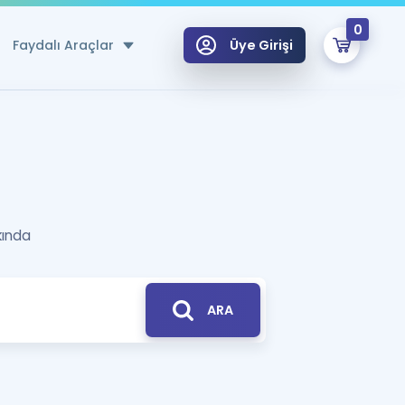
0
Faydalı Araçlar
Üye Girişi
klar
n Ücretsiz Kaynaklar
 için Özel Sözlük
kında
Sepetin Şu An Boş.
ma
uan Hesaplama Aracı
i Hoca ile seni sınava hazırlayacak onlarca eğitim seni bekliyor!
Şifremi Hatırlamıyorum
GİRİŞ YAP
ARA
azırlananlar için Öneriler
kvimi
ÜYE DEĞİLİM
arı Tek Takvimde