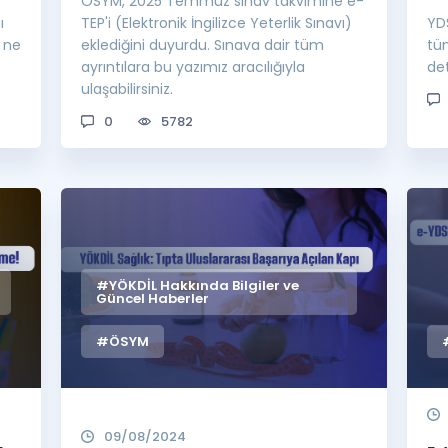
ÖSYM, 2025 Temmuz sınav takvimine e-
ı
TEP'i (Elektronik İngilizce Yeterlik Sınavı)
YDS
 ne
eklediğini duyurdu. Sınava dair tüm
tü
ayrıntılara bu yazımız aracılığıyla
det
ulaşabilirsiniz.
0
5782
#YÖKDİL Hakkında Bilgiler ve
Güncel Haberler
#ÖSYM
09/08/2024