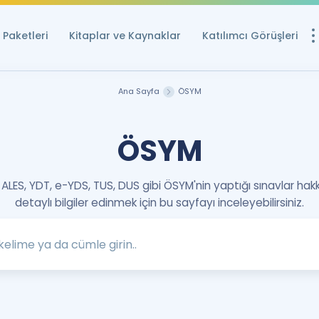
Paketleri
Kitaplar ve Kaynaklar
Katılımcı Görüşleri
Ücretsiz Kayna
Ana Sayfa
ÖSYM
YDS ve YÖKDİL içi
Sözlük
ÖSYM
İngilizce Sınavları
 ALES, YDT, e-YDS, TUS, DUS gibi ÖSYM'nin yaptığı sınavlar hak
Puan Hesapla
detaylı bilgiler edinmek için bu sayfayı inceleyebilirsiniz.
YDS ve YÖKDİL P
Remz
Rehberlik Aracı
YDS ve YÖKDİL'e H
ÖSYM Sınav Ta
Tüm ÖSYM Sınavl