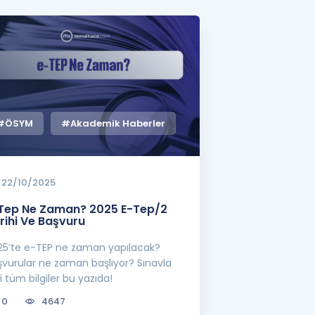
a Özel Fırsatlar
ınavlarla İlgili Haberler
er
#ÖSYM
#Akademik Haberler
 ve Konu Anlatımı
22/10/2025
Tep Ne Zaman? 2025 E-Tep/2
rihi Ve Başvuru
25’te e-TEP ne zaman yapılacak?
şvurular ne zaman başlıyor? Sınavla
ili tüm bilgiler bu yazıda!
0
4647