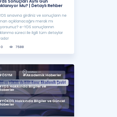
Yds Sonuçları Aynı Gün
ıklanıyor Mu? | Detaylı Rehber
DS sınavına girdiniz ve sonuçların ne
man açıklanacağını merak mı
iyorsunuz? e-YDS sonuçlarının
klanma süreci ile ilgili tüm detaylar
rada!
0
7588
#ÖSYM
#Akademik Haberler
#YDS Hakkında Bilgiler ve
Haberler
#YÖKDİL Hakkında Bilgiler ve Güncel
Haberler