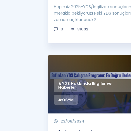
Hepimiz 2025-YDS/İngilizce sonuçların
merakla bekliyoruz! Peki YDS sonuçları
zaman açıklanacak?
0
31092
#YDS Hakkında Bilgiler ve
Haberler
#ÖSYM
23/08/2024