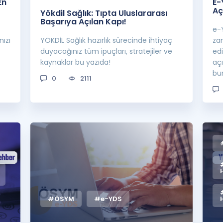
En
E-
Aç
Yökdil Sağlık: Tıpta Uluslararası
Başarıya Açılan Kapı!
e-Y
ızı
YÖKDİL Sağlık hazırlık sürecinde ihtiyaç
za
duyacağınız tüm ipuçları, stratejiler ve
ed
kaynaklar bu yazıda!
açı
bu
0
2111
#ÖSYM
#e-YDS