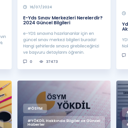
16/07/2024
E-Yds Sınav Merkezleri Nerelerdir?
2024 Güncel Bilgileri
Yd
Ak
e-YDS sınavına hazırlananlar için en
avın
güncel sınav merkezi bilgileri burada!
YD
lı
Hangi şehirlerde sınava girebileceğinizi
Nok
ve başvuru detaylarını öğrenin.
0
37473
#ÖSYM
#YÖKDİL Hakkında Bilgiler ve Güncel
Haberler