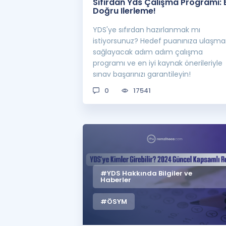
Sıfırdan Yds Çalışma Programı: 
Doğru Ilerleme!
YDS'ye sıfırdan hazırlanmak mı
istiyorsunuz? Hedef puanınıza ulaşman
sağlayacak adım adım çalışma
programı ve en iyi kaynak önerileriyle
sınav başarınızı garantileyin!
0
17541
#YDS Hakkında Bilgiler ve
Haberler
#ÖSYM