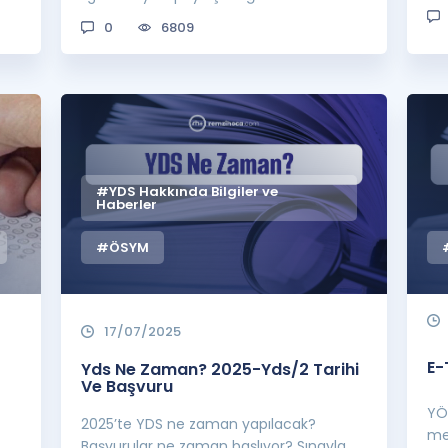
0
6809
#YDS Hakkında Bilgiler ve
Haberler
#ÖSYM
17/07/2025
E-
Yds Ne Zaman? 2025-Yds/2 Tarihi
Ve Başvuru
YÖK
2025’te YDS ne zaman yapılacak?
mer
Başvurular ne zaman başlıyor? Sınavla