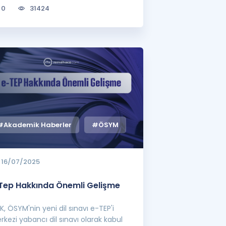
0
31424
#Akademik Haberler
#ÖSYM
16/07/2025
Tep Hakkında Önemli Gelişme
, ÖSYM'nin yeni dil sınavı e-TEP'i
kezi yabancı dil sınavı olarak kabul