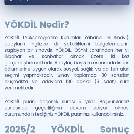
Puan Hesaplama
Rehberlik Aracı
YÖKDİL Nedir?
ÖSYM Sınav Takvimi
YÖKDİL (Yükseköğretim Kurumları Yabancı Dil Sınavı),
adayların İngilizce dil yeterliklerini belgelemelerini
Kampanyalar
sağlayan bir sınavdır. YÖKDİL, ÖSYM tarafından her yıl
ilkbahar ve sonbahar olmak üzere iki kez
Blog
gerçekleştirilmektedir. Adaylar, başvuru esnasında lisans
bölümlerine uygun olarak sosyal, sağlık ya da fen alan
İngilizce Gramer
seçimi yapmaktadır. Sınav toplamda 80 sorudan
oluşmakta ve adaylara 180 dakika (3 saat) süre
verilmektedir.
YÖKDİL puanı geçerlilik süresi 5 yıldır. Başvurularınız
esnasında geçerliliğinin devam ediyor olması
durumunda istediğiniz YÖKDİL puanınızı kullanabilirsiniz.
2025/2 YÖKDİL Sonuç