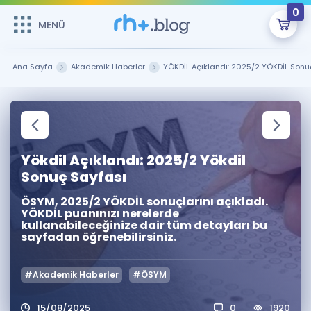
0
MENÜ
MENÜ
Üye Girişi
Ana Sayfa
Akademik Haberler
YÖKDİL Açıklandı: 2025/2 YÖKDİL Sonu
Online Dersler
Sepetin Şu An Boş.
Çalışma Paketleri
Remzi Hoca ile seni sınava hazırlayacak onlarca eğitim seni
bekliyor!
Yökdil Açıklandı: 2025/2 Yökdil
Kitaplar ve Kaynaklar
GİRİŞ YAP
Sonuç Sayfası
Katılımcı Görüşleri
Şifremi Hatırlamıyorum
ÖSYM, 2025/2 YÖKDİL sonuçlarını açıkladı.
YÖKDİL puanınızı nerelerde
kullanabileceğinize dair tüm detayları bu
ÜYE DEĞİLİM
Faydalı Araçlar
sayfadan öğrenebilirsiniz.
Ücretsiz Kaynaklar
Blog
İngilizce Gramer
#Akademik Haberler
#ÖSYM
Hakkımızda
Kariyer
Sözlük
Soru & Cevap
İletişim
15/08/2025
0
1920