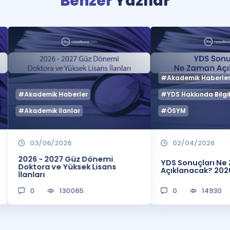
Benzer
Yazılar
#Akademik Haberle
#Akademik Haberler
#YDS Hakkında Bilgil
#Akademik İlanlar
#ÖSYM
03/06/2026
02/04/2026
2026 - 2027 Güz Dönemi
YDS Sonuçları N
Doktora ve Yüksek Lisans
Açıklanacak? 202
İlanları
0
130065
0
14930