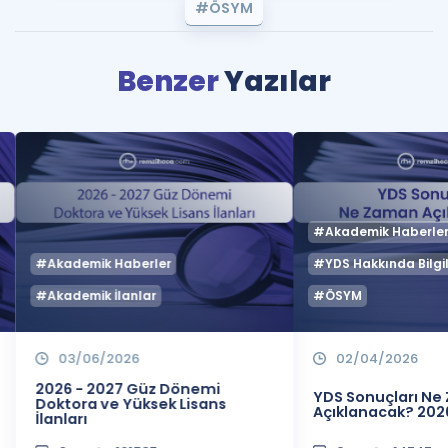
#ÖSYM
Benzer
Yazılar
#Akademik Haberle
#Akademik Haberler
#YDS Hakkında Bilgil
#Akademik İlanlar
#ÖSYM
03/06/2026
02/04/2026
2026 - 2027 Güz Dönemi
YDS Sonuçları N
Doktora ve Yüksek Lisans
Açıklanacak? 202
İlanları