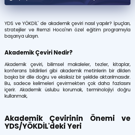
Puan Hesaplama
Rehberlik Aracı
YDS ve YÖKDİL' de akademik çeviri nasıl yapılır? İpuçları,
stratejiler ve Remzi Hoca'nın özel eğitim programıyla
ÖSYM Sınav Takvimi
başarıya ulaşın.
Kampanyalar
Akademik Çeviri Nedir?
Blog
Akademik çeviri, bilimsel makaleler, tezler, kitaplar,
konferans bildirileri gibi akademik metinlerin bir dilden
İngilizce Gramer
başka bir dile doğru ve eksiksiz bir şekilde aktarılmasıdır.
Bu, sadece kelimeleri çevirmekten çok daha fazlasını
içerir. Akademik üslubu korumak, terminolojiyi doğru
kullanmak,
Akademik Çevirinin Önemi ve
YDS/YÖKDİL'deki Yeri