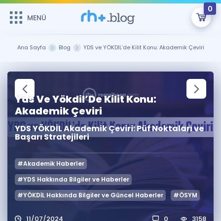
0
MENÜ
MENÜ
Üye Girişi
Ana Sayfa
Blog
YDS ve YÖKDİL’de Kilit Konu: Akademik Çeviri
Online Dersler
Sepetin Şu An Boş.
Çalışma Paketleri
Remzi Hoca ile seni sınava hazırlayacak onlarca eğitim seni
Yds Ve Yökdil’De Kilit Konu:
bekliyor!
Akademik Çeviri
Kitaplar ve Kaynaklar
GİRİŞ YAP
YDS YÖKDİL Akademik Çeviri: Püf Noktaları ve
Başarı Stratejileri
Katılımcı Görüşleri
Şifremi Hatırlamıyorum
ÜYE DEĞİLİM
Faydalı Araçlar
#Akademik Haberler
#YDS Hakkında Bilgiler ve Haberler
Ücretsiz Kaynaklar
Blog
İngilizce Gramer
#YÖKDİL Hakkında Bilgiler ve Güncel Haberler
#ÖSYM
Hakkımızda
Kariyer
Sözlük
Soru & Cevap
İletişim
11/07/2024
0
3158