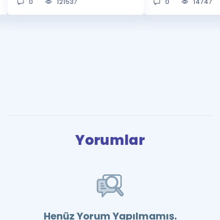
0
121537
0
14747
Yorumlar
Henüz Yorum Yapılmamış.