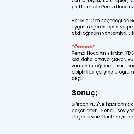
cümle bilgisi, soru tipler
platformu ile Remzi Hoca uzma
Her iki eğitim seçeneği de R
uygun özgün kitaplar ve pro
etkili öğretim yöntemleri, sı
*Önemli*
Remzi Hoca'nın sıfırdan YDS
kez daha ortaya çıkıyor. Bu
zamanda öğrenme sürecinde 
disiplinli bir çalışma progr
değil.
Sonuç;
Sıfırdan YDS'ye hazırlanmak 
başarılabilir. Kendi sevi
ulaşabilirsiniz. Unutmayın, ba