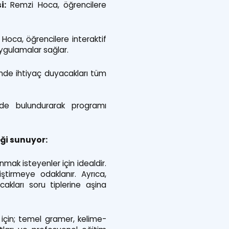
i:
Remzi Hoca, öğrencilere
Hoca, öğrencilere interaktif
ygulamalar sağlar.
inde ihtiyaç duyacakları tüm
de bulundurarak programı
eği sunuyor:
mak isteyenler için idealdir.
ştirmeye odaklanır. Ayrıca,
akları soru tiplerine aşina
için; temel gramer, kelime-