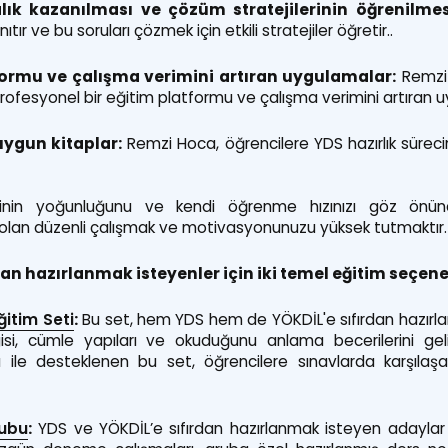
alık kazanılması ve çözüm stratejilerinin öğrenilmes
ıtır ve bu soruları çözmek için etkili stratejiler öğretir..
formu ve çalışma verimini artıran uygulamalar:
Remzi 
ofesyonel bir eğitim platformu ve çalışma verimini artıran u
ygun kitaplar:
Remzi Hoca, öğrencilere YDS hazırlık sürec
nin yoğunluğunu ve kendi öğrenme hızınızı göz önün
emli olan düzenli çalışmak ve motivasyonunuzu yüksek tutmaktır.
dan hazırlanmak isteyenler için iki temel eğitim seçen
itim Seti
:
Bu set, hem YDS hem de YÖKDİL'e sıfırdan hazırlan
si, cümle yapıları ve okuduğunu anlama becerilerini geli
ı ile desteklenen bu set, öğrencilere sınavlarda karşılaşac
rubu
:
Y
DS ve YÖKDİL’e sıfırdan hazırlanmak isteyen adaylar 