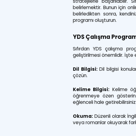
stratejilerle başarılabilir
belirlemektir. Bunun için onl
belirledikten sonra, kend
programı oluşturun.
YDS Çalışma Program
Sıfırdan YDS çalışma progr
geliştirilmesi önemlidir. İşte
Dil Bilgisi:
Dil bilgisi konu
çözün.
Kelime Bilgisi:
Kelime öğre
öğrenmeye özen gösterin.
eğlenceli hale getirebilirsiniz
Okuma:
Düzenli olarak İngi
veya romanlar okuyarak farkl