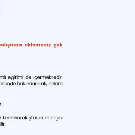
 çalışması eklemeniz çok
lı eğitimi de içermektedir.
öz önünde bulundurarak, onlara
r:
 temelini oluşturan dil bilgisi
ir.