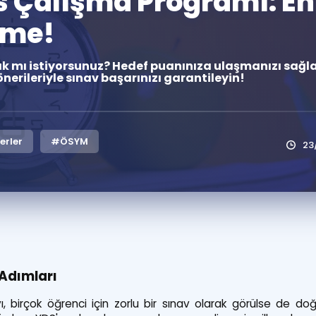
s Çalışma Programı: En
Kampanyalar
eme!
Eğitim ve Kitaplar
ak mı istiyorsunuz? Hedef puanınıza ulaşmanızı sa
Blog
nerileriyle sınav başarınızı garantileyin!
YDS - YÖKDİL Tüm S
İngilizce Gram
İngilizce Gramer
erler
#ÖSYM
23
 Adımları
ı, birçok öğrenci için zorlu bir sınav olarak görülse de d