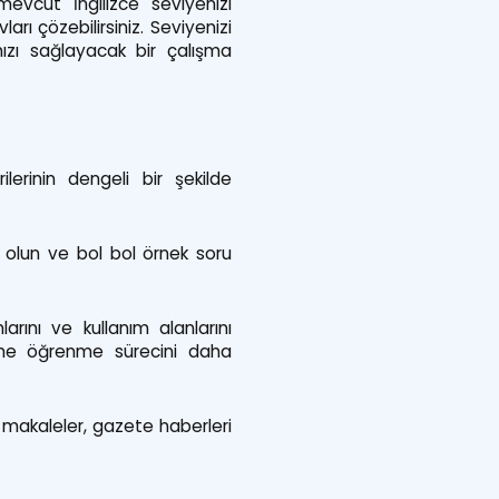
 mevcut İngilizce seviyenizi
arı çözebilirsiniz. Seviyenizi
ızı sağlayacak bir çalışma
lerinin dengeli bir şekilde
n olun ve bol bol örnek soru
arını ve kullanım alanlarını
ime öğrenme sürecini daha
k makaleler, gazete haberleri