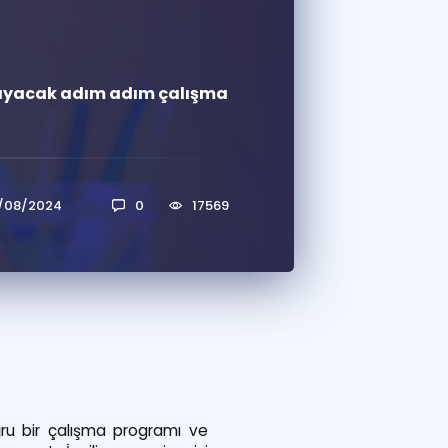
a Özel Fırsatlar
ğlayacak adım adım çalışma
ınavlarla İlgili Haberler
er
 ve Konu Anlatımı
/08/2024
0
17569
oğru bir çalışma programı ve