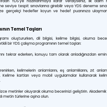
. Sıfırdan YDS'ye hazırlanmaya karar verdiyseniz, ilk adım
ine seviye tespit sınavlarına girebilir veya YDS deneme sınavl
inize gerçekçi hedefler koyun ve hedef puanınıza ulaşman
ının Temel Taşları
amı oluştururken, dil bilgisi, kelime bilgisi, okuma beceri
 etkili bir YDS çalışma programının temel taşları:
larını tekrar ederken, konuyu tam olarak anladığınızdan emi
nirken, kelimelerin anlamlarını, eş anlamlılarını, zıt anlaml
 Kelime kartları veya mobil uygulamalar kullanarak kel
.
lizce metinler okuyarak okuma becerinizi geliştirin. Akademi
ı metin türlerine aşina olun.