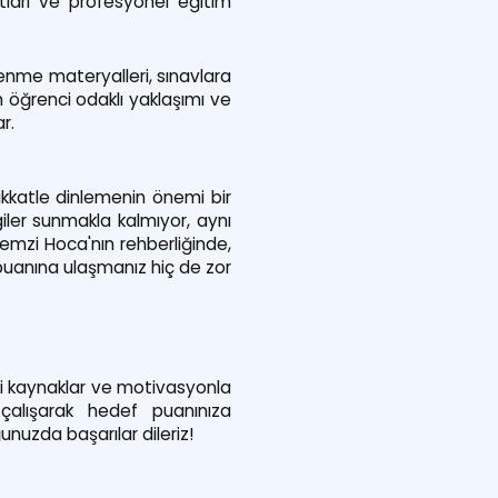
tları ve profesyonel eğitim
renme materyalleri, sınavlara
 öğrenci odaklı yaklaşımı ve
r.
ikkatle dinlemenin önemi bir
iler sunmakla kalmıyor, aynı
mzi Hoca'nın rehberliğinde,
 puanına ulaşmanız hiç de zor
ili kaynaklar ve motivasyonla
 çalışarak hedef puanınıza
ğunuzda başarılar dileriz!