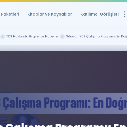
Paketleri
Kitaplar ve Kaynaklar
Katılımcı Görüşleri
Ücretsiz Kayna
YDS Hakkında Bilgiler ve Haberler
Sıfırdan YDS Çalışma Programı: En Doğr
YDS ve YÖKDİL içi
Sözlük
İngilizce Sınavları
Puan Hesapla
YDS ve YÖKDİL P
Remz
Rehberlik Aracı
YDS ve YÖKDİL'e H
ÖSYM Sınav Ta
Tüm ÖSYM Sınavl