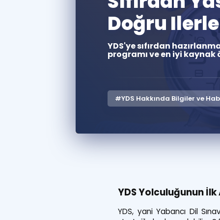
Sıfırdan Yd
Doğru Ilerl
YDS'ye sıfırdan hazırlanm
programı ve en iyi kaynak ö
#YDS Hakkında Bilgiler ve Hab
YDS Yolculuğunun İlk
YDS, yani Yabancı Dil Sınav