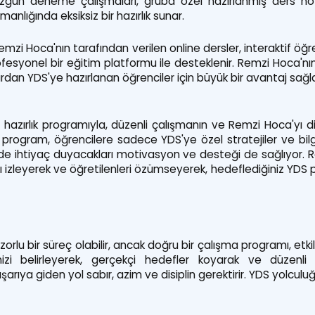
i, özgün deneme çalışmaları, gruba özel hazırlanmış ders no
nlığında eksiksiz bir hazırlık sunar.
emzi Hoca'nın tarafından verilen online dersler, interaktif öğ
fesyonel bir eğitim platformu ile desteklenir. Remzi Hoca'nın
fırdan YDS'ye hazırlanan öğrenciler için büyük bir avantaj sağla
 hazırlık programıyla, düzenli çalışmanın ve Remzi Hoca'yı d
 program, öğrencilere sadece YDS'ye özel stratejiler ve bilg
ihtiyaç duyacakları motivasyon ve desteği de sağlıyor. Re
amı izleyerek ve öğretilenleri özümseyerek, hedeflediğiniz YDS
zorlu bir süreç olabilir, ancak doğru bir çalışma programı, etk
yenizi belirleyerek, gerçekçi hedefler koyarak ve düzenli
şarıya giden yol sabır, azim ve disiplin gerektirir. YDS yolculu