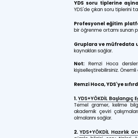
YDS soru tiplerine aşin
YDS'de çıkan soru tiplerini tan
Profesyonel eğitim plat
bir öğrenme ortamı sunan pr
Gruplara ve müfredata u
kaynakları sağlar.
Not:
Remzi Hoca dersleri
kişiselleştirebilirsiniz. Ön
Remzi Hoca, YDS'ye sıfır
1.
YDS+YÖKDİL Başlangıç Eğ
Temel gramer, kelime bilgi
akademik çeviri çalışmalar
olmalarını sağlar.
2.
YDS+YÖKDİL Hazırlık G