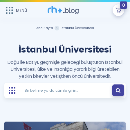
0
MENÜ
MENÜ
Üye Girişi
Ana Sayfa
İstanbul Üniversitesi
Online Dersler
Sepetin Şu An Boş.
İstanbul Üniversitesi
Çalışma Paketleri
Remzi Hoca ile seni sınava hazırlayacak onlarca eğitim seni
bekliyor!
Doğu ile Batıyı, geçmişle geleceği buluşturan İstanbul
Kitaplar ve Kaynaklar
GİRİŞ YAP
Üniversitesi, ülke ve insanlığa yararlı bilgi üretebilen
yetkin bireyler yetiştiren öncü üniversitedir.
Katılımcı Görüşleri
Şifremi Hatırlamıyorum
ÜYE DEĞİLİM
Faydalı Araçlar
Ücretsiz Kaynaklar
Blog
İngilizce Gramer
Hakkımızda
Kariyer
Sözlük
Soru & Cevap
İletişim