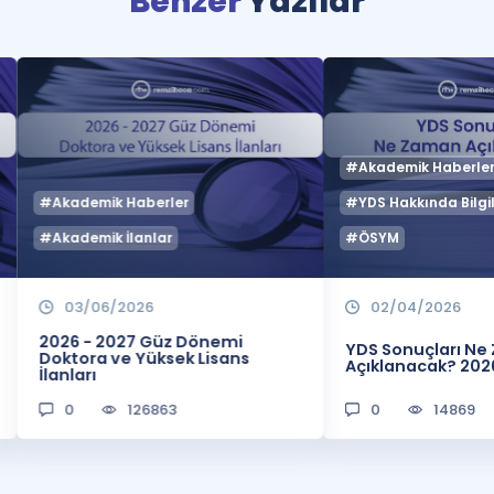
Benzer
Yazılar
#Akademik Haberle
#Akademik Haberler
#YDS Hakkında Bilgil
#Akademik İlanlar
#ÖSYM
03/06/2026
02/04/2026
2026 - 2027 Güz Dönemi
YDS Sonuçları N
Doktora ve Yüksek Lisans
Açıklanacak? 202
İlanları
0
126863
0
14869