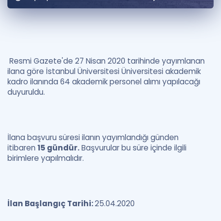
Puan Hesaplama
Rehberlik Aracı
ÖSYM Sınav Takvimi
Resmi Gazete'de 27 Nisan 2020 tarihinde yayımlanan
ilana göre İstanbul Üniversitesi Üniversitesi akademik
Kampanyalar
kadro ilanında 64 akademik personel alımı yapılacağı
duyuruldu.
Blog
İngilizce Gramer
İlana başvuru süresi ilanın yayımlandığı günden
itibaren
15 gündür.
Başvurular bu süre içinde ilgili
birimlere yapılmalıdır.
İlan Başlangıç Tarihi:
25.04.2020