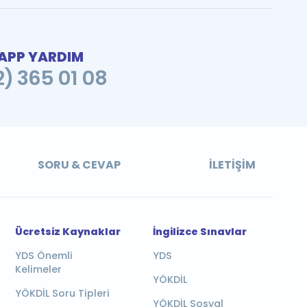
PP YARDIM
2) 365 01 08
SORU & CEVAP
İLETIŞIM
Ücretsiz Kaynaklar
İngilizce Sınavlar
YDS Önemli
YDS
Kelimeler
YÖKDİL
YÖKDİL Soru Tipleri
YÖKDİL Sosyal