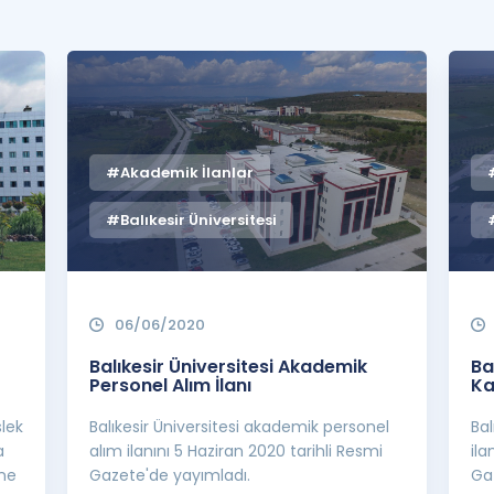
Kampanyalar
Eğitim ve Kitaplar
Blog
YDS - YÖKDİL Tüm S
İngilizce Gram
#Akademik İlanlar
İngilizce Gramer
#Balıkesir Üniversitesi
06/06/2020
Balıkesir Üniversitesi Akademik
Ba
Personel Alım İlanı
Ka
slek
Balıkesir Üniversitesi akademik personel
Bal
a
alım ilanını 5 Haziran 2020 tarihli Resmi
ila
ine
Gazete'de yayımladı.
Ga