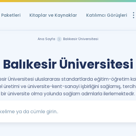
Paketleri
Kitaplar ve Kaynaklar
Katılımcı Görüşleri
Ücretsiz Kayna
Ana Sayfa
Balıkesir Üniversitesi
YDS ve YÖKDİL içi
Sözlük
Balıkesir Üniversitesi
İngilizce Sınavları
esir Üniversitesi uluslararası standartlarda eğitim-öğretim kal
Puan Hesapla
el üretimi ve üniversite-kent-sanayi işbirliğini sağlamış, tercih
YDS ve YÖKDİL P
bir üniversite olma yolunda sağlam adımlarla ilerlemektedir.
Remz
Rehberlik Aracı
YDS ve YÖKDİL'e H
ÖSYM Sınav Ta
Tüm ÖSYM Sınavl