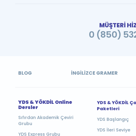
MÜŞTERİ Hİ
0 (850) 532
BLOG
İNGILIZCE GRAMER
YDS & YÖKDİL Online
YDS & YÖKDİL Ç
Dersler
Paketleri
Sıfırdan Akademik Çeviri
YDS Başlangıç
Grubu
YDS İleri Seviye
YDS Express Grubu