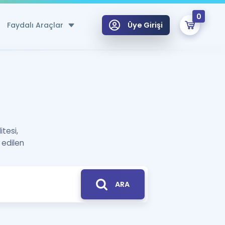
0
Faydalı Araçlar
Üye Girişi
klar
n Ücretsiz Kaynaklar
 için Özel Sözlük
itesi,
Sepetin Şu An Boş.
ma
 edilen
uan Hesaplama Aracı
i Hoca ile seni sınava hazırlayacak onlarca eğitim seni bekliyor!
Şifremi Hatırlamıyorum
GİRİŞ YAP
azırlananlar için Öneriler
ARA
kvimi
ÜYE DEĞİLİM
arı Tek Takvimde