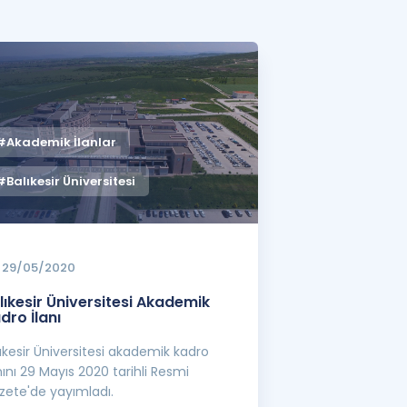
a Özel Fırsatlar
ınavlarla İlgili Haberler
er
#Akademik İlanlar
 ve Konu Anlatımı
#Balıkesir Üniversitesi
29/05/2020
lıkesir Üniversitesi Akademik
dro İlanı
ıkesir Üniversitesi akademik kadro
nını 29 Mayıs 2020 tarihli Resmi
zete'de yayımladı.