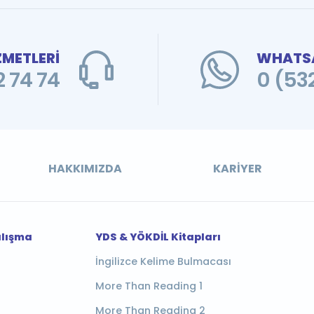
ZMETLERİ
WHATSA
 74 74
0 (53
HAKKIMIZDA
KARIYER
alışma
YDS & YÖKDİL Kitapları
İngilizce Kelime Bulmacası
More Than Reading 1
More Than Reading 2