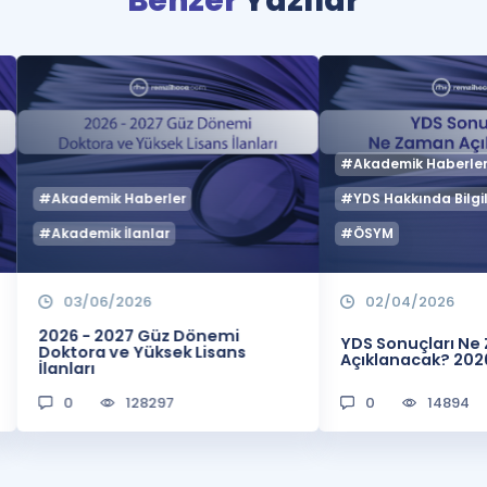
Benzer
Yazılar
#Akademik Haberle
#Akademik Haberler
#YDS Hakkında Bilgil
#Akademik İlanlar
#ÖSYM
03/06/2026
02/04/2026
2026 - 2027 Güz Dönemi
YDS Sonuçları N
Doktora ve Yüksek Lisans
Açıklanacak? 202
İlanları
0
128297
0
14894