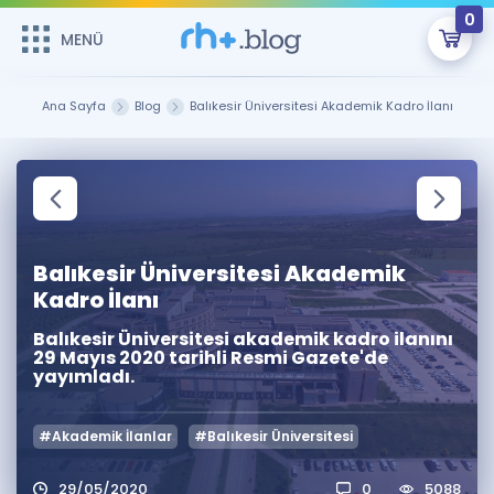
0
MENÜ
MENÜ
Üye Girişi
Ana Sayfa
Blog
Balıkesir Üniversitesi Akademik Kadro İlanı
Online Dersler
Sepetin Şu An Boş.
Çalışma Paketleri
Remzi Hoca ile seni sınava hazırlayacak onlarca eğitim seni
bekliyor!
Kitaplar ve Kaynaklar
GİRİŞ YAP
Balıkesir Üniversitesi Akademik
Kadro İlanı
Katılımcı Görüşleri
Şifremi Hatırlamıyorum
Balıkesir Üniversitesi akademik kadro ilanını
29 Mayıs 2020 tarihli Resmi Gazete'de
ÜYE DEĞİLİM
Faydalı Araçlar
yayımladı.
Ücretsiz Kaynaklar
Blog
İngilizce Gramer
#Akademik İlanlar
#Balıkesir Üniversitesi
Hakkımızda
Kariyer
Sözlük
Soru & Cevap
İletişim
29/05/2020
0
5088