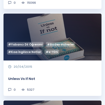
0
15066
#Yabancı Dil Öğrenimi
#Bizden Haberler
#Kısa İngilizce Notlar
#e-YDS
20/04/2015
Unless Vs If Not
0
5327