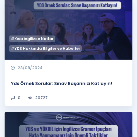
Puan Hesaplama
Rehberlik Aracı
ÖSYM Sınav Takvimi
#Kısa İngilizce Notlar
Kampanyalar
#YDS Hakkında Bilgiler ve Haberler
Blog
23/08/2024
İngilizce Gramer
Yds Örnek Sorular: Sınav Başarınızı Katlayın!
0
20727