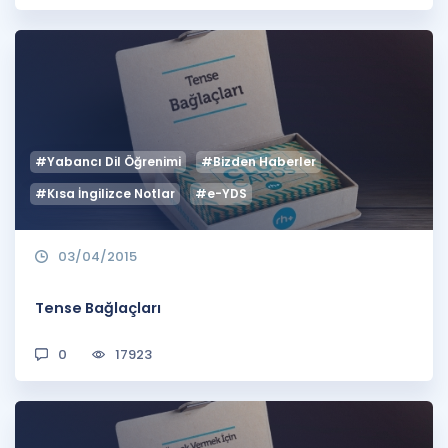
#Yabancı Dil Öğrenimi
#Bizden Haberler
#Kısa İngilizce Notlar
#e-YDS
03/04/2015
Tense Bağlaçları
0
17923