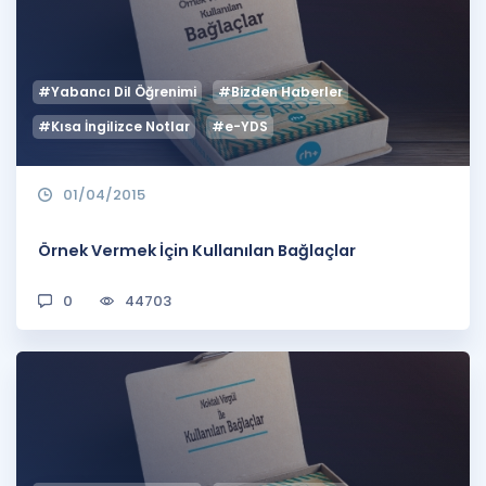
#Yabancı Dil Öğrenimi
#Bizden Haberler
#Kısa İngilizce Notlar
#e-YDS
01/04/2015
Örnek Vermek İçin Kullanılan Bağlaçlar
0
44703