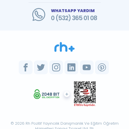
WHATSAPP YARDIM
0 (532) 365 01 08
© 2026 Rh Pozitif Yayıncılık Danışmanlık Ve Eğitim Öğretim
Hizmetleri Sanayi Ticaret Ltd. Şti.