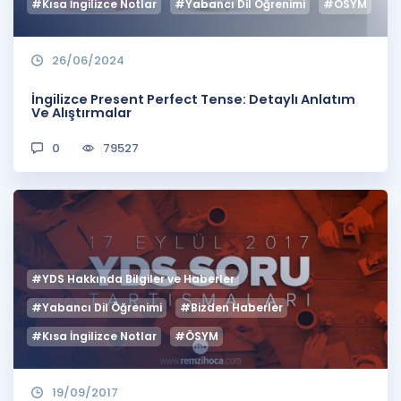
#Kısa İngilizce Notlar
#Yabancı Dil Öğrenimi
#ÖSYM
26/06/2024
İngilizce Present Perfect Tense: Detaylı Anlatım
Ve Alıştırmalar
0
79527
#YDS Hakkında Bilgiler ve Haberler
#Yabancı Dil Öğrenimi
#Bizden Haberler
#Kısa İngilizce Notlar
#ÖSYM
19/09/2017