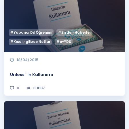
#Yabancı Dil Öğrenimi
#Bizden Haberler
#Kısa İngilizce Notlar
#e-YDS
18/04/2015
Unless ' In Kullanımı
0
30887