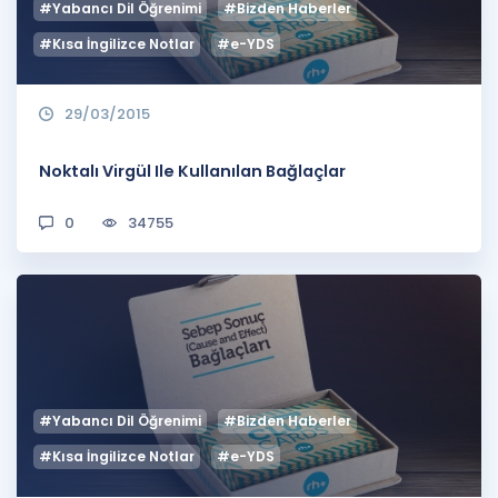
#Yabancı Dil Öğrenimi
#Bizden Haberler
#Kısa İngilizce Notlar
#e-YDS
29/03/2015
Noktalı Virgül Ile Kullanılan Bağlaçlar
0
34755
#Yabancı Dil Öğrenimi
#Bizden Haberler
#Kısa İngilizce Notlar
#e-YDS