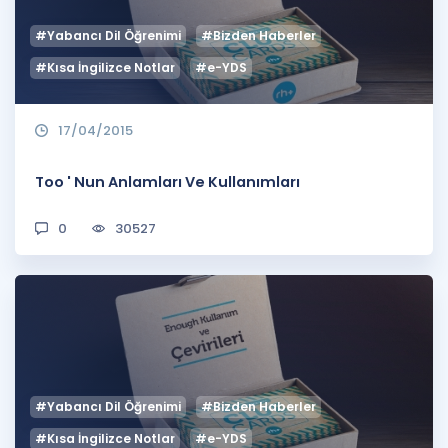
#Yabancı Dil Öğrenimi
#Bizden Haberler
#Kısa İngilizce Notlar
#e-YDS
17/04/2015
Too ' Nun Anlamları Ve Kullanımları
0
30527
#Yabancı Dil Öğrenimi
#Bizden Haberler
#Kısa İngilizce Notlar
#e-YDS