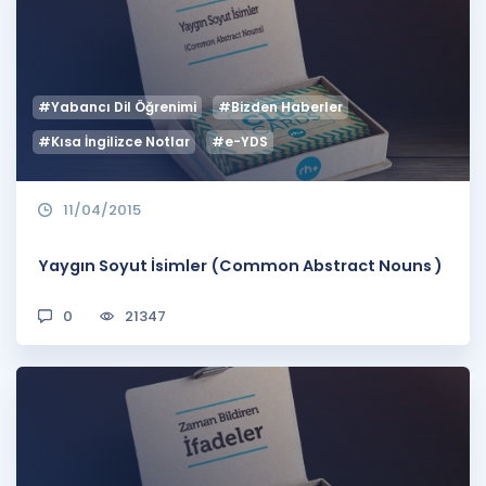
#Yabancı Dil Öğrenimi
#Bizden Haberler
#Kısa İngilizce Notlar
#e-YDS
11/04/2015
Yaygın Soyut İsimler (Common Abstract Nouns )
0
21347