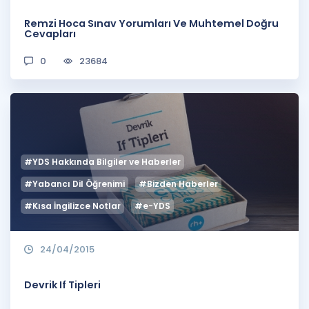
Remzi Hoca Sınav Yorumları Ve Muhtemel Doğru
Cevapları
0
23684
#YDS Hakkında Bilgiler ve Haberler
#Yabancı Dil Öğrenimi
#Bizden Haberler
#Kısa İngilizce Notlar
#e-YDS
24/04/2015
Devrik If Tipleri