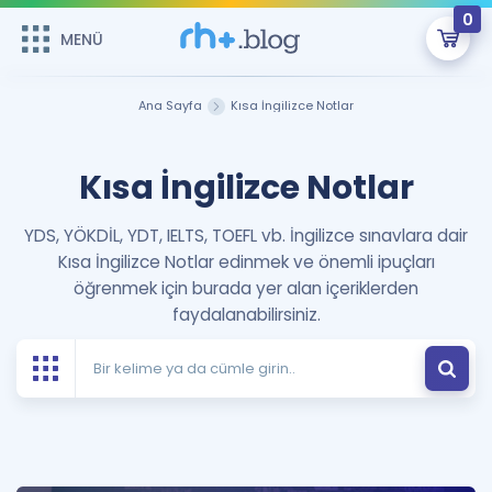
0
MENÜ
MENÜ
Üye Girişi
Ana Sayfa
Kısa İngilizce Notlar
Online Dersler
Sepetin Şu An Boş.
Kısa İngilizce Notlar
Çalışma Paketleri
Remzi Hoca ile seni sınava hazırlayacak onlarca eğitim seni
bekliyor!
YDS, YÖKDİL, YDT, IELTS, TOEFL vb. İngilizce sınavlara dair
Kitaplar ve Kaynaklar
GİRİŞ YAP
Kısa İngilizce Notlar edinmek ve önemli ipuçları
öğrenmek için burada yer alan içeriklerden
Katılımcı Görüşleri
Şifremi Hatırlamıyorum
faydalanabilirsiniz.
ÜYE DEĞİLİM
Faydalı Araçlar
Ücretsiz Kaynaklar
Blog
İngilizce Gramer
Hakkımızda
Kariyer
Sözlük
Soru & Cevap
İletişim