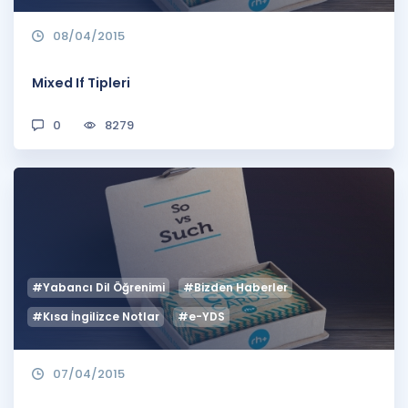
08/04/2015
Mixed If Tipleri
0
8279
#Yabancı Dil Öğrenimi
#Bizden Haberler
#Kısa İngilizce Notlar
#e-YDS
07/04/2015