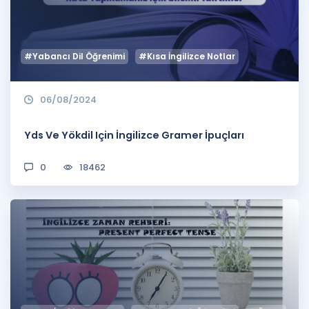
#Yabancı Dil Öğrenimi
#Kısa İngilizce Notlar
06/08/2024
Yds Ve Yökdil Için İngilizce Gramer İpuçları
0
18462