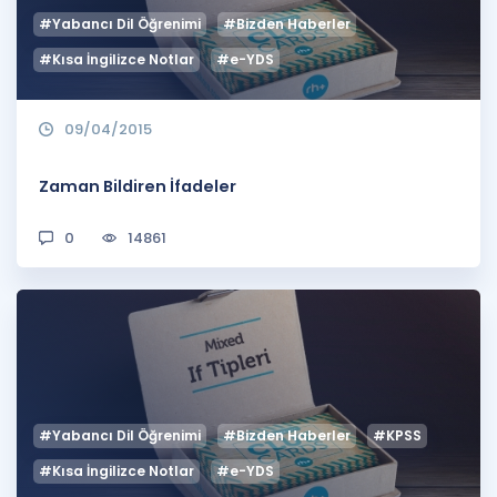
#Yabancı Dil Öğrenimi
#Bizden Haberler
#Kısa İngilizce Notlar
#e-YDS
09/04/2015
Zaman Bildiren İfadeler
0
14861
#Yabancı Dil Öğrenimi
#Bizden Haberler
#KPSS
#Kısa İngilizce Notlar
#e-YDS