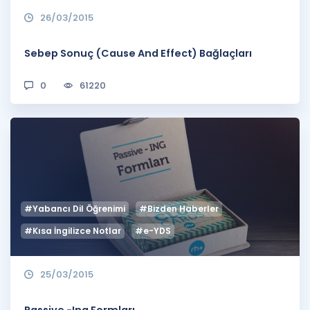
26/03/2015
Sebep Sonuç (Cause And Effect) Bağlaçları
0
61220
#Yabancı Dil Öğrenimi
#Bizden Haberler
#Kısa İngilizce Notlar
#e-YDS
25/03/2015
Passive -Ing Formları