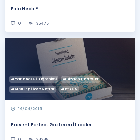
Fido Nedir ?
0
35475
#Yabancı Dil Öğrenimi
#Bizden Haberler
#Kısa İngilizce Notlar
#e-YDS
14/04/2015
Present Perfect Gösteren İfadeler
0
39388