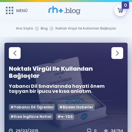
0
MENÜ
MENÜ
Üye Girişi
Ana Sayfa
Blog
Noktalı Virgül ile Kullanılan Bağlaçlar
Online Dersler
Sepetin Şu An Boş.
Çalışma Paketleri
Remzi Hoca ile seni sınava hazırlayacak onlarca eğitim seni
bekliyor!
Noktalı Virgül Ile Kullanılan
Kitaplar ve Kaynaklar
GİRİŞ YAP
Bağlaçlar
Katılımcı Görüşleri
Şifremi Hatırlamıyorum
Yabancı Dil Sınavlarında hayati önem
taşıyan bir ipucu ve kısa anlatım.
ÜYE DEĞİLİM
Faydalı Araçlar
#Yabancı Dil Öğrenimi
#Bizden Haberler
Ücretsiz Kaynaklar
Blog
İngilizce Gramer
#Kısa İngilizce Notlar
#e-YDS
Hakkımızda
Kariyer
Sözlük
Soru & Cevap
İletişim
29/03/2015
0
34754