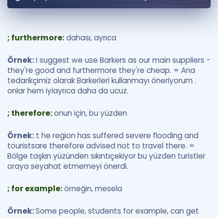
Puan Hesaplama
Rehberlik Aracı
; furthermore:
dahası, ayrıca
ÖSYM Sınav Takvimi
Örnek:
I suggest we use Barkers as our main suppliers -
they're good and furthermore they're cheap. = Ana
Kampanyalar
tedarikçimiz olarak Barkerleri kullanmayı öneriyorum .
onlar hem iyiayrıca daha da ucuz.
Blog
; therefore:
onun için, bu yüzden
İngilizce Gramer
Örnek:
t he region has suffered severe flooding and
touristsare therefore advised not to travel there. =
Bölge taşkın yüzünden sıkıntıçekiyor bu yüzden turistler
oraya seyahat etmemeyi önerdi.
; for example:
örneğin, mesela
Örnek:
Some people, students for example, can get