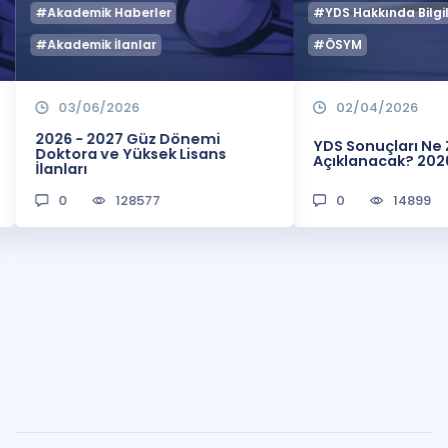
#Akademik Haberler
#YDS Hakkında Bilgil
#Akademik İlanlar
#ÖSYM
03/06/2026
02/04/2026
2026 - 2027 Güz Dönemi
YDS Sonuçları N
Doktora ve Yüksek Lisans
Açıklanacak? 202
İlanları
0
128577
0
14899