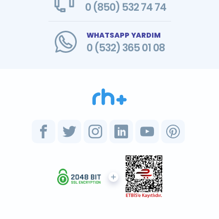
0 (850) 532 74 74
WHATSAPP YARDIM
0 (532) 365 01 08