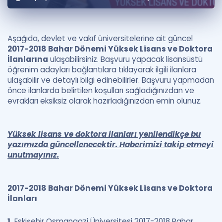
Puan Hesaplama
Rehberlik Aracı
Aşağıda, devlet ve vakıf üniversitelerine ait güncel
2017-2018 Bahar Dönemi Yüksek Lisans ve Doktora
ÖSYM Sınav Takvimi
İlanlarına
ulaşabilirsiniz. Başvuru yapacak lisansüstü
öğrenim adayları bağlantılara tıklayarak ilgili ilanlara
Kampanyalar
ulaşabilir ve detaylı bilgi edinebilirler. Başvuru yapmadan
önce ilanlarda belirtilen koşulları sağladığınızdan ve
Blog
evrakları eksiksiz olarak hazırladığınızdan emin olunuz.
İngilizce Gramer
Yüksek lisans ve doktora ilanları yenilendikçe bu
yazımızda güncellenecektir. Haberimizi takip etmeyi
unutmayınız.
2017-2018 Bahar Dönemi Yüksek Lisans ve Doktora
İlanları
1.
Eskişehir Osmangazi Üniversitesi 2017-2018 Bahar