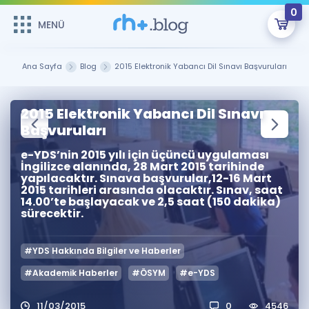
0
MENÜ
MENÜ
Üye Girişi
Ana Sayfa
Blog
2015 Elektronik Yabancı Dil Sınavı Başvuruları
Online Dersler
Sepetin Şu An Boş.
2015 Elektronik Yabancı Dil Sınavı
Çalışma Paketleri
Başvuruları
Remzi Hoca ile seni sınava hazırlayacak onlarca eğitim seni
bekliyor!
e-YDS’nin 2015 yılı için üçüncü uygulaması
Kitaplar ve Kaynaklar
GİRİŞ YAP
İngilizce alanında, 28 Mart 2015 tarihinde
yapılacaktır. Sınava başvurular,12-16 Mart
2015 tarihleri arasında olacaktır. Sınav, saat
Katılımcı Görüşleri
Şifremi Hatırlamıyorum
14.00’te başlayacak ve 2,5 saat (150 dakika)
sürecektir.
ÜYE DEĞİLİM
Faydalı Araçlar
#YDS Hakkında Bilgiler ve Haberler
Ücretsiz Kaynaklar
Blog
İngilizce Gramer
#Akademik Haberler
#ÖSYM
#e-YDS
Hakkımızda
Kariyer
Sözlük
Soru & Cevap
İletişim
11/03/2015
0
4546