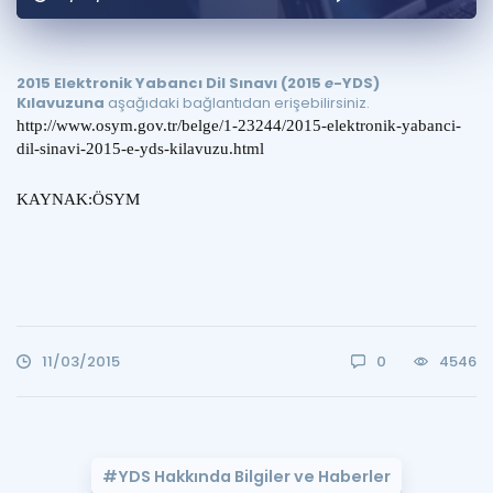
Puan Hesaplama
Rehberlik Aracı
2015 Elektronik Yabancı Dil Sınavı (2015
e
-YDS)
Kılavuzuna
aşağıdaki bağlantıdan erişebilirsiniz.
ÖSYM Sınav Takvimi
http://www.osym.gov.tr/belge/1-23244/2015-elektronik-yabanci-
dil-sinavi-2015-e-yds-kilavuzu.html
Kampanyalar
KAYNAK:ÖSYM
Blog
İngilizce Gramer
11/03/2015
0
4546
#YDS Hakkında Bilgiler ve Haberler