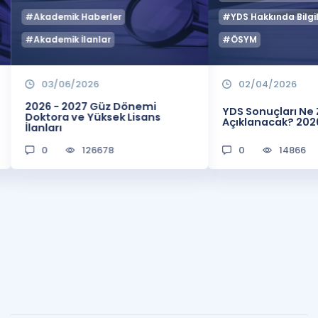
#Akademik Haberler
#YDS Hakkında Bilgil
#Akademik İlanlar
#ÖSYM
03/06/2026
02/04/2026
2026 - 2027 Güz Dönemi
YDS Sonuçları N
Doktora ve Yüksek Lisans
Açıklanacak? 202
İlanları
0
126678
0
14866