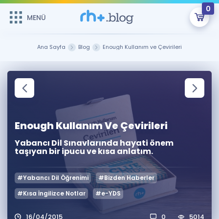
0
MENÜ
MENÜ
Üye Girişi
Ana Sayfa
Blog
Enough Kullanım ve Çevirileri
Online Dersler
Sepetin Şu An Boş.
Çalışma Paketleri
Remzi Hoca ile seni sınava hazırlayacak onlarca eğitim seni
bekliyor!
Kitaplar ve Kaynaklar
GİRİŞ YAP
Enough Kullanım Ve Çevirileri
Katılımcı Görüşleri
Şifremi Hatırlamıyorum
Yabancı Dil Sınavlarında hayati önem
taşıyan bir ipucu ve kısa anlatım.
ÜYE DEĞİLİM
Faydalı Araçlar
#Yabancı Dil Öğrenimi
#Bizden Haberler
Ücretsiz Kaynaklar
Blog
İngilizce Gramer
#Kısa İngilizce Notlar
#e-YDS
Hakkımızda
Kariyer
Sözlük
Soru & Cevap
İletişim
16/04/2015
0
5014