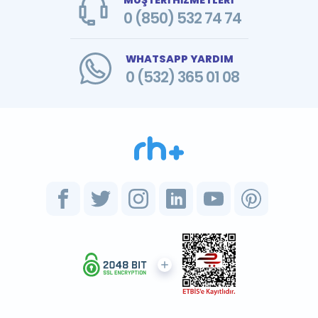
MÜŞTERİ HİZMETLERİ
0 (850) 532 74 74
WHATSAPP YARDIM
0 (532) 365 01 08