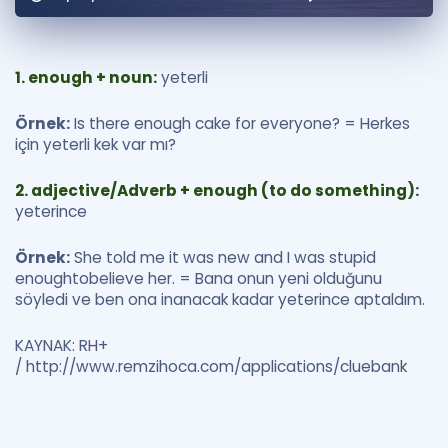
Puan Hesaplama
Rehberlik Aracı
1. enough + noun:
yeterli
ÖSYM Sınav Takvimi
Örnek:
Is there enough cake for everyone? = Herkes
için yeterli kek var mı?
Kampanyalar
2. adjective/Adverb + enough (to do something):
Blog
yeterince
İngilizce Gramer
Örnek:
She told me it was new and I was stupid
enoughtobelieve her. = Bana onun yeni olduğunu
söyledi ve ben ona inanacak kadar yeterince aptaldım.
KAYNAK: RH+
/ http://www.remzihoca.com/applications/cluebank