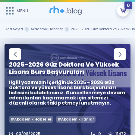
0
MENÜ
MENÜ
Üye Girişi
Ana Sayfa
Akademik Haberler
2025-2026 Güz Doktora ve Yüksek Lis
Online Dersler
Sepetin Şu An Boş.
Çalışma Paketleri
Remzi Hoca ile seni sınava hazırlayacak onlarca eğitim seni
bekliyor!
2025-2026 Güz Doktora Ve Yüksek
Kitaplar ve Kaynaklar
GİRİŞ YAP
Lisans Burs Başvuruları
İlgili yazımızın içeriğinde 2025 - 2026 Güz
Katılımcı Görüşleri
Şifremi Hatırlamıyorum
doktora ve yüksek lisans burs başvuruları
listesini bulabilirsiniz. Güncellenmeye devam
eden ilanları kaçırmamak için sitemizi
ÜYE DEĞİLİM
Faydalı Araçlar
düzenli olarak takip etmeyi unutmayın.
Ücretsiz Kaynaklar
Blog
İngilizce Gramer
#Akademik Haberler
#Akademik İlanlar
Hakkımızda
Kariyer
Sözlük
Soru & Cevap
İletişim
03/09/2025
0
11472