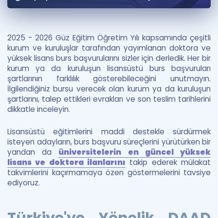
Puan Hesaplama
Rehberlik Aracı
2025 - 2026 Güz Eğitim Öğretim Yılı kapsamında çeşitli
kurum ve kuruluşlar tarafından yayımlanan doktora ve
ÖSYM Sınav Takvimi
yüksek lisans burs başvurularını sizler için derledik. Her bir
kurum ya da kuruluşun lisansüstü burs başvuruları
Kampanyalar
şartlarının farklılık gösterebileceğini unutmayın.
İlgilendiğiniz bursu verecek olan kurum ya da kuruluşun
Blog
şartlarını, talep ettikleri evrakları ve son teslim tarihlerini
dikkatle inceleyin.
İngilizce Gramer
Lisansüstü eğitimlerini maddi destekle sürdürmek
isteyen adayların, burs başvuru süreçlerini yürütürken bir
yandan da
üniversitelerin en güncel yüksek
lisans ve doktora ilanlarını
takip ederek mülakat
takvimlerini kaçırmamaya özen göstermelerini tavsiye
ediyoruz.