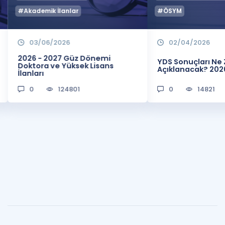
#Akademik İlanlar
#ÖSYM
03/06/2026
02/04/2026
2026 - 2027 Güz Dönemi
YDS Sonuçları N
Doktora ve Yüksek Lisans
Açıklanacak? 202
İlanları
0
124801
0
14821