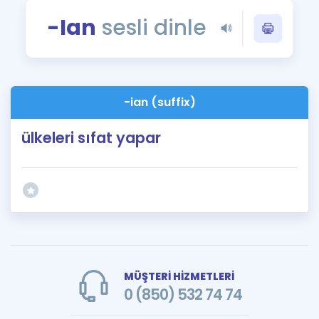
Puan Hesaplama
-Ian
sesli dinle
Rehberlik Aracı
ÖSYM Sınav Takvimi
-ian (suffix)
Kampanyalar
ülkeleri sıfat yapar
Blog
İngilizce Gramer
MÜŞTERİ HİZMETLERİ
0 (850) 532 74 74