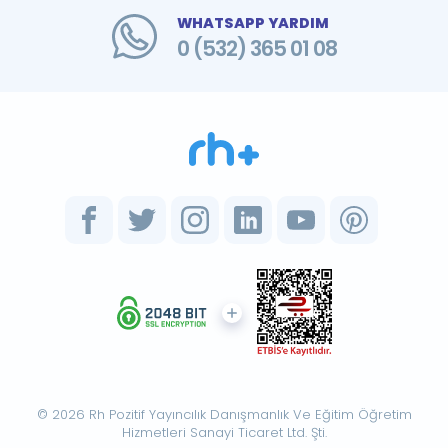
WHATSAPP YARDIM
0 (532) 365 01 08
© 2026 Rh Pozitif Yayıncılık Danışmanlık Ve Eğitim Öğretim
Hizmetleri Sanayi Ticaret Ltd. Şti.