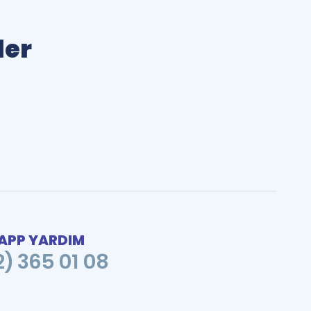
ler
PP YARDIM
2) 365 01 08