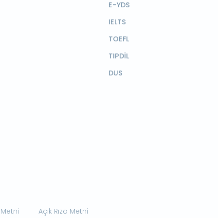
E-YDS
IELTS
TOEFL
TIPDİL
DUS
 Metni
Açık Rıza Metni