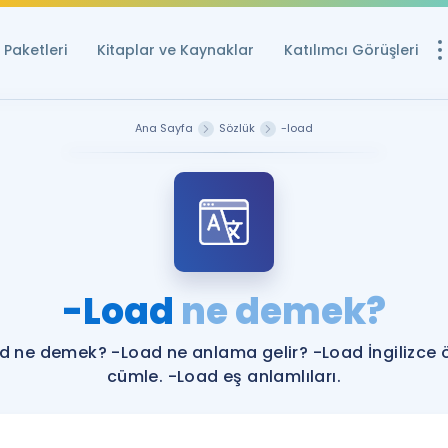
Paketleri
Kitaplar ve Kaynaklar
Katılımcı Görüşleri
Ücretsiz Kayna
Ana Sayfa
Sözlük
-load
YDS ve YÖKDİL içi
Sözlük
İngilizce Sınavları
Puan Hesapla
-Load
ne demek?
YDS ve YÖKDİL P
Remz
Rehberlik Aracı
d ne demek? -Load ne anlama gelir? -Load İngilizce 
YDS ve YÖKDİL'e H
cümle. -Load eş anlamlıları.
ÖSYM Sınav Ta
Tüm ÖSYM Sınavl