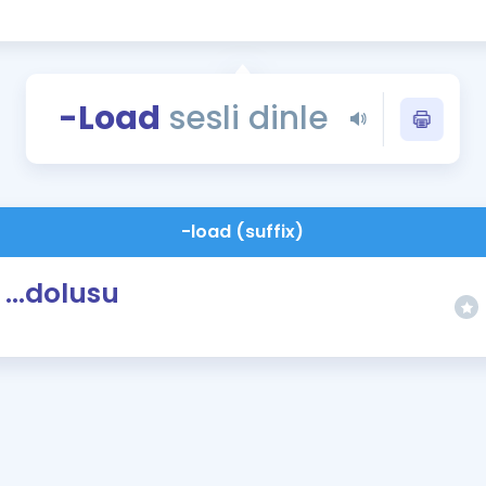
Kampanyalar
Eğitim ve Kitaplar
Blog
-Load
sesli dinle
YDS - YÖKDİL Tüm S
İngilizce Gram
İngilizce Gramer
-load (suffix)
...dolusu