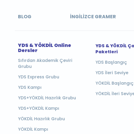
BLOG
İNGILIZCE GRAMER
YDS & YÖKDİL Online
YDS & YÖKDİL Ç
Dersler
Paketleri
Sıfırdan Akademik Çeviri
YDS Başlangıç
Grubu
YDS İleri Seviye
YDS Express Grubu
YÖKDİL Başlangıç
YDS Kampı
YÖKDİL İleri Seviy
YDS+YÖKDİL Hazırlık Grubu
YDS+YÖKDİL Kampı
YÖKDİL Hazırlık Grubu
YÖKDİL Kampı