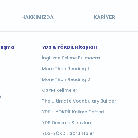
HAKKIMIZDA
KARIYER
alışma
YDS & YÖKDİL Kitapları
İngilizce Kelime Bulmacası
More Than Reading 1
More Than Reading 2
ÖSYM Kelimeleri
e
The Ultimate Vocabulary Builder
YDS - YÖKDİL Kelime Defteri
YDS Deneme Sınavları
YDS-YÖKDİL Soru Tipleri