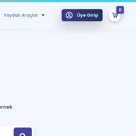
0
Faydalı Araçlar
Üye Girişi
klar
n Ücretsiz Kaynaklar
 için Özel Sözlük
Sepetin Şu An Boş.
ma
uan Hesaplama Aracı
i Hoca ile seni sınava hazırlayacak onlarca eğitim seni bekliyor!
Şifremi Hatırlamıyorum
GİRİŞ YAP
örnek
azırlananlar için Öneriler
kvimi
ÜYE DEĞİLİM
arı Tek Takvimde