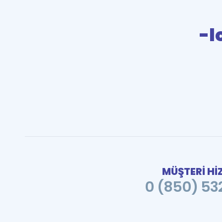
-l
MÜŞTERİ Hİ
0 (850) 532