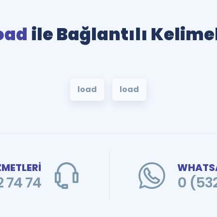
oad
ile Bağlantılı Kelime
load
load
ZMETLERİ
WHATSA
 74 74
0 (53