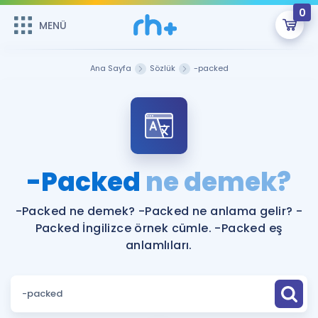
0
MENÜ
MENÜ
Üye Girişi
Ana Sayfa
Sözlük
-packed
Online Dersler
Sepetin Şu An Boş.
Çalışma Paketleri
Remzi Hoca ile seni sınava hazırlayacak onlarca eğitim seni
bekliyor!
Kitaplar ve Kaynaklar
GİRİŞ YAP
-Packed
ne demek?
Katılımcı Görüşleri
Şifremi Hatırlamıyorum
-Packed ne demek? -Packed ne anlama gelir? -
Packed İngilizce örnek cümle. -Packed eş
ÜYE DEĞİLİM
Faydalı Araçlar
anlamlıları.
Ücretsiz Kaynaklar
Blog
İngilizce Gramer
Hakkımızda
Kariyer
Sözlük
Soru & Cevap
İletişim