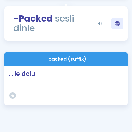
Puan Hesaplama
-Packed
sesli
Rehberlik Aracı
dinle
ÖSYM Sınav Takvimi
Kampanyalar
Blog
-packed (suffix)
İngilizce Gramer
...ile dolu