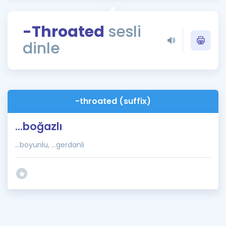
Puan Hesaplama
-Throated
sesli
Rehberlik Aracı
dinle
ÖSYM Sınav Takvimi
Kampanyalar
Blog
-throated (suffix)
İngilizce Gramer
...boğazlı
...boyunlu, ...gerdanlı