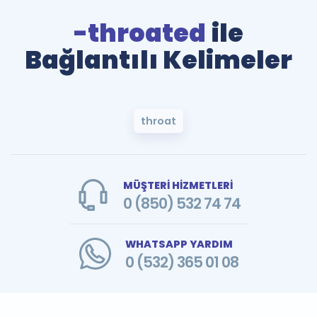
-throated
ile
Bağlantılı Kelimeler
throat
MÜŞTERİ HİZMETLERİ
0 (850) 532 74 74
WHATSAPP YARDIM
0 (532) 365 01 08