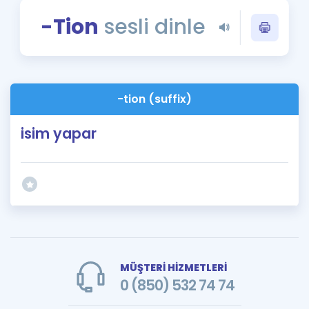
Puan Hesaplama
-Tion
sesli dinle
Rehberlik Aracı
ÖSYM Sınav Takvimi
-tion (suffix)
Kampanyalar
isim yapar
Blog
İngilizce Gramer
MÜŞTERİ HİZMETLERİ
0 (850) 532 74 74