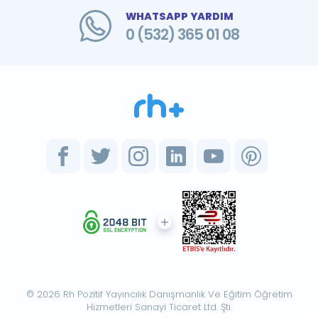
WHATSAPP YARDIM
0 (532) 365 01 08
© 2026 Rh Pozitif Yayıncılık Danışmanlık Ve Eğitim Öğretim
Hizmetleri Sanayi Ticaret Ltd. Şti.