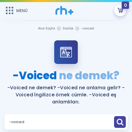
0
MENÜ
MENÜ
Üye Girişi
Ana Sayfa
Sözlük
-voiced
Online Dersler
Sepetin Şu An Boş.
Çalışma Paketleri
Remzi Hoca ile seni sınava hazırlayacak onlarca eğitim seni
bekliyor!
Kitaplar ve Kaynaklar
GİRİŞ YAP
-Voiced
ne demek?
Katılımcı Görüşleri
Şifremi Hatırlamıyorum
-Voiced ne demek? -Voiced ne anlama gelir? -
Voiced İngilizce örnek cümle. -Voiced eş
ÜYE DEĞİLİM
Faydalı Araçlar
anlamlıları.
Ücretsiz Kaynaklar
Blog
İngilizce Gramer
Hakkımızda
Kariyer
Sözlük
Soru & Cevap
İletişim