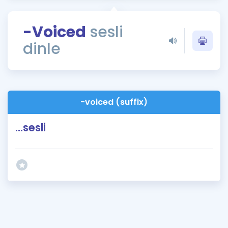
Puan Hesaplama
-Voiced
sesli
Rehberlik Aracı
dinle
ÖSYM Sınav Takvimi
Kampanyalar
Blog
-voiced (suffix)
İngilizce Gramer
...sesli