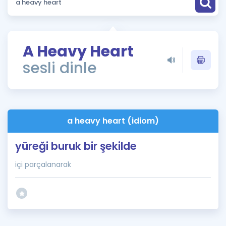
Puan Hesaplama
Rehberlik Aracı
A Heavy Heart
ÖSYM Sınav Takvimi
sesli dinle
Kampanyalar
Blog
a heavy heart (idiom)
İngilizce Gramer
yüreği buruk bir şekilde
içi parçalanarak