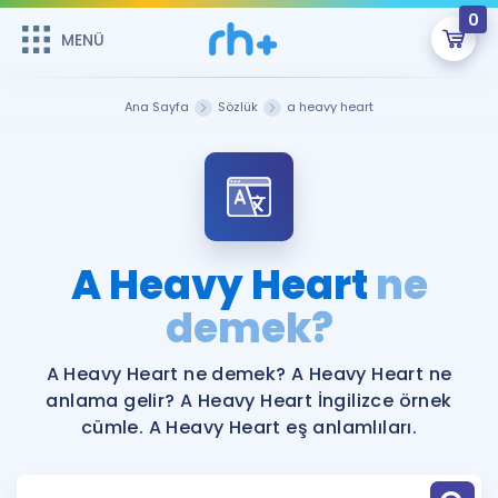
0
MENÜ
MENÜ
Üye Girişi
Ana Sayfa
Sözlük
a heavy heart
Online Dersler
Sepetin Şu An Boş.
Çalışma Paketleri
Remzi Hoca ile seni sınava hazırlayacak onlarca eğitim seni
bekliyor!
Kitaplar ve Kaynaklar
GİRİŞ YAP
A Heavy Heart
ne
Katılımcı Görüşleri
demek?
Şifremi Hatırlamıyorum
ÜYE DEĞİLİM
Faydalı Araçlar
A Heavy Heart ne demek? A Heavy Heart ne
anlama gelir? A Heavy Heart İngilizce örnek
Ücretsiz Kaynaklar
Blog
İngilizce Gramer
cümle. A Heavy Heart eş anlamlıları.
Hakkımızda
Kariyer
Sözlük
Soru & Cevap
İletişim