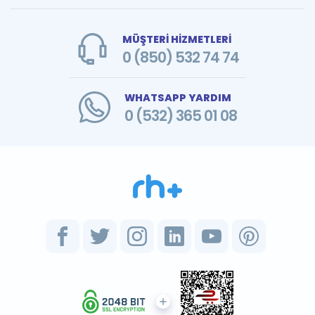
MÜŞTERİ HİZMETLERİ
0 (850) 532 74 74
WHATSAPP YARDIM
0 (532) 365 01 08