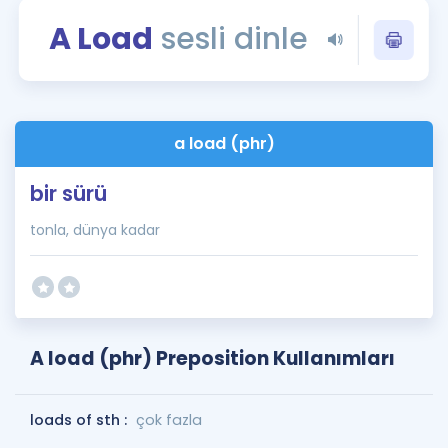
Puan Hesaplama
A Load
sesli dinle
Rehberlik Aracı
ÖSYM Sınav Takvimi
a load (phr)
Kampanyalar
bir sürü
Blog
tonla, dünya kadar
İngilizce Gramer
A load (phr) Preposition Kullanımları
loads of sth :
çok fazla