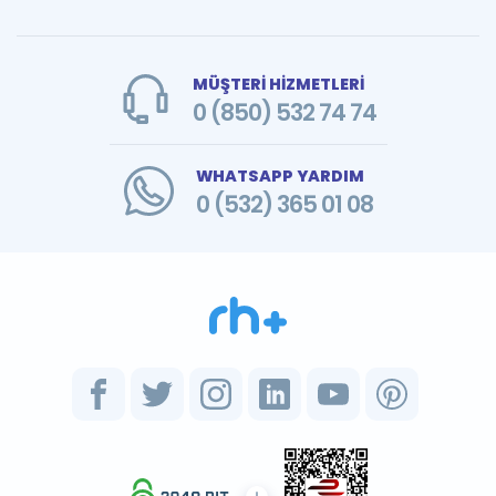
MÜŞTERİ HİZMETLERİ
0 (850) 532 74 74
WHATSAPP YARDIM
0 (532) 365 01 08