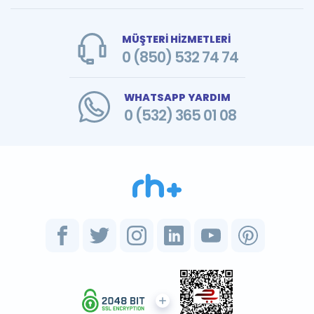
MÜŞTERİ HİZMETLERİ
0 (850) 532 74 74
WHATSAPP YARDIM
0 (532) 365 01 08