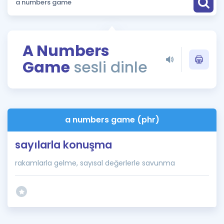
Puan Hesaplama
Rehberlik Aracı
A Numbers
ÖSYM Sınav Takvimi
Game
sesli dinle
Kampanyalar
Blog
a numbers game (phr)
İngilizce Gramer
sayılarla konuşma
rakamlarla gelme, sayısal değerlerle savunma