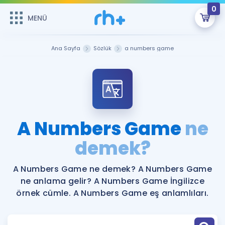
0
MENÜ
MENÜ
Üye Girişi
Ana Sayfa
Sözlük
a numbers game
Online Dersler
Sepetin Şu An Boş.
Çalışma Paketleri
Remzi Hoca ile seni sınava hazırlayacak onlarca eğitim seni
bekliyor!
Kitaplar ve Kaynaklar
GİRİŞ YAP
A Numbers Game
ne
Katılımcı Görüşleri
demek?
Şifremi Hatırlamıyorum
ÜYE DEĞİLİM
Faydalı Araçlar
A Numbers Game ne demek? A Numbers Game
ne anlama gelir? A Numbers Game İngilizce
Ücretsiz Kaynaklar
Blog
İngilizce Gramer
örnek cümle. A Numbers Game eş anlamlıları.
Hakkımızda
Kariyer
Sözlük
Soru & Cevap
İletişim