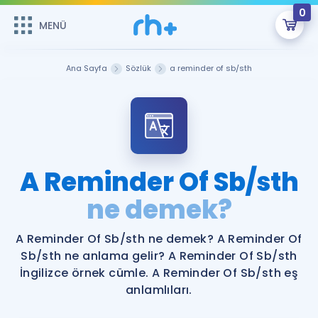
0
MENÜ
MENÜ
Üye Girişi
Ana Sayfa
Sözlük
a reminder of sb/sth
Online Dersler
Sepetin Şu An Boş.
Çalışma Paketleri
Remzi Hoca ile seni sınava hazırlayacak onlarca eğitim seni
bekliyor!
Kitaplar ve Kaynaklar
GİRİŞ YAP
A Reminder Of Sb/sth
Katılımcı Görüşleri
ne demek?
Şifremi Hatırlamıyorum
ÜYE DEĞİLİM
Faydalı Araçlar
A Reminder Of Sb/sth ne demek? A Reminder Of
Sb/sth ne anlama gelir? A Reminder Of Sb/sth
Ücretsiz Kaynaklar
Blog
İngilizce Gramer
İngilizce örnek cümle. A Reminder Of Sb/sth eş
anlamlıları.
Hakkımızda
Kariyer
Sözlük
Soru & Cevap
İletişim