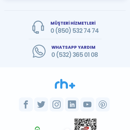
MÜŞTERİ HİZMETLERİ
0 (850) 532 74 74
WHATSAPP YARDIM
0 (532) 365 01 08