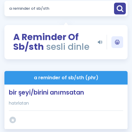
Puan Hesaplama
Rehberlik Aracı
ÖSYM Sınav Takvimi
A Reminder Of
Sb/sth
sesli dinle
Kampanyalar
Blog
İngilizce Gramer
a reminder of sb/sth (phr)
bir şeyi/birini anımsatan
hatırlatan