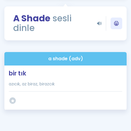
Puan Hesaplama
A Shade
sesli
Rehberlik Aracı
dinle
ÖSYM Sınav Takvimi
Kampanyalar
Blog
a shade (adv)
İngilizce Gramer
bir tık
azıcık, az biraz, birazcık