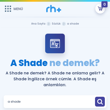
0
MENÜ
MENÜ
Üye Girişi
Ana Sayfa
Sözlük
a shade
Online Dersler
Sepetin Şu An Boş.
Çalışma Paketleri
Remzi Hoca ile seni sınava hazırlayacak onlarca eğitim seni
bekliyor!
Kitaplar ve Kaynaklar
GİRİŞ YAP
A Shade
ne demek?
Katılımcı Görüşleri
Şifremi Hatırlamıyorum
A Shade ne demek? A Shade ne anlama gelir? A
Shade İngilizce örnek cümle. A Shade eş
ÜYE DEĞİLİM
Faydalı Araçlar
anlamlıları.
Ücretsiz Kaynaklar
Blog
İngilizce Gramer
Hakkımızda
Kariyer
Sözlük
Soru & Cevap
İletişim