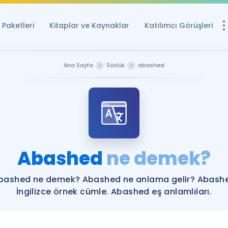
Paketleri
Kitaplar ve Kaynaklar
Katılımcı Görüşleri
Ücretsiz Kayna
Ana Sayfa
Sözlük
abashed
YDS ve YÖKDİL içi
Sözlük
İngilizce Sınavları
Puan Hesapla
Abashed
ne demek?
YDS ve YÖKDİL P
Remz
Rehberlik Aracı
bashed ne demek? Abashed ne anlama gelir? Abash
YDS ve YÖKDİL'e H
İngilizce örnek cümle. Abashed eş anlamlıları.
ÖSYM Sınav Ta
Tüm ÖSYM Sınavl