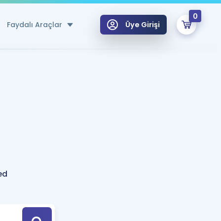
0
Faydalı Araçlar
Üye Girişi
klar
n Ücretsiz Kaynaklar
 için Özel Sözlük
Sepetin Şu An Boş.
ma
uan Hesaplama Aracı
i Hoca ile seni sınava hazırlayacak onlarca eğitim seni bekliyor!
Şifremi Hatırlamıyorum
GİRİŞ YAP
ed
azırlananlar için Öneriler
kvimi
ÜYE DEĞİLİM
arı Tek Takvimde