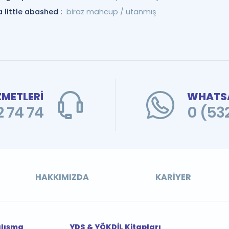
a little abashed :
biraz mahcup / utanmış
ZMETLERİ
WHATSA
 74 74
0 (53
HAKKIMIZDA
KARIYER
alışma
YDS & YÖKDİL Kitapları