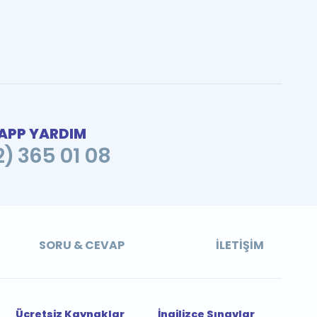
PP YARDIM
2) 365 01 08
SORU & CEVAP
İLETIŞIM
Ücretsiz Kaynaklar
İngilizce Sınavlar