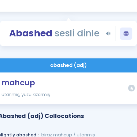
Kampanyalar
Eğitim ve Kitaplar
Blog
Abashed
sesli dinle
YDS - YÖKDİL Tüm S
İngilizce Gram
İngilizce Gramer
abashed (adj)
mahcup
utanmış, yüzü kızarmış
Abashed (adj) Collocations
slightly abashed :
biraz mahcup / utanmış