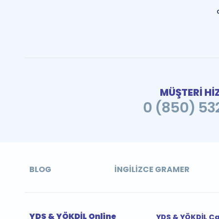
MÜŞTERİ Hİ
0 (850) 532
BLOG
İNGILIZCE GRAMER
YDS & YÖKDİL Online
YDS & YÖKDİL Ç