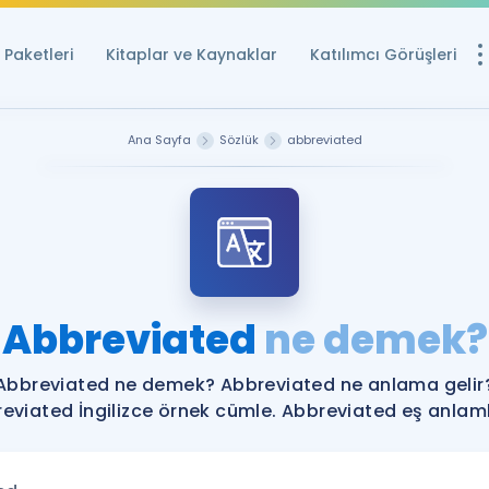
Paketleri
Kitaplar ve Kaynaklar
Katılımcı Görüşleri
Ücretsiz Kayna
Ana Sayfa
Sözlük
abbreviated
YDS ve YÖKDİL içi
Sözlük
İngilizce Sınavları
Puan Hesapla
Abbreviated
ne demek?
YDS ve YÖKDİL P
Remz
Rehberlik Aracı
Abbreviated ne demek? Abbreviated ne anlama gelir
YDS ve YÖKDİL'e H
eviated İngilizce örnek cümle. Abbreviated eş anlamlı
ÖSYM Sınav Ta
Tüm ÖSYM Sınavl