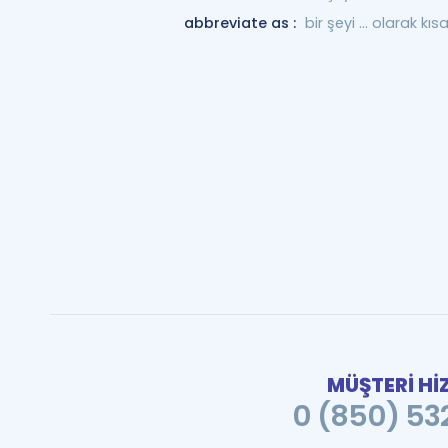
abbreviate as :
bir şeyi ... olarak kı
MÜŞTERİ Hİ
0 (850) 532