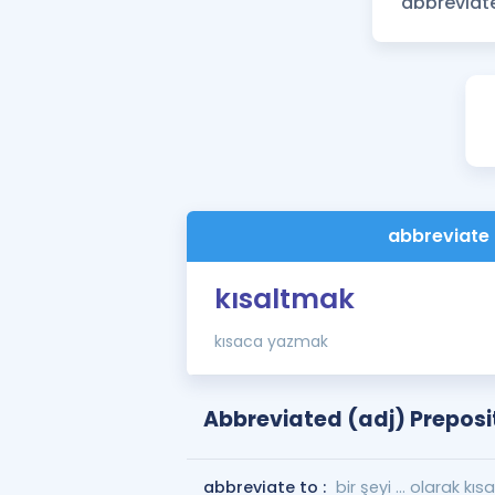
abbreviate 
kısaltmak
kısaca yazmak
Abbreviated (adj) Preposit
abbreviate to :
bir şeyi ... olarak kı