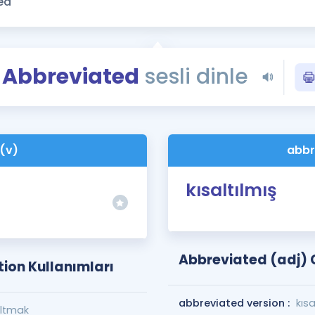
Kampanyalar
Eğitim ve Kitaplar
Blog
Abbreviated
sesli dinle
YDS - YÖKDİL Tüm S
İngilizce Gram
İngilizce Gramer
(v)
abbr
kısaltılmış
Abbreviated (adj) 
ion Kullanımları
abbreviated version :
kısa
saltmak