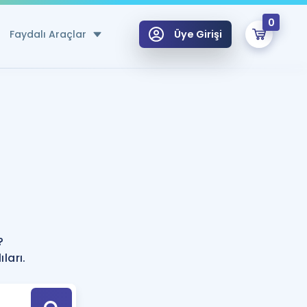
0
Faydalı Araçlar
Üye Girişi
klar
n Ücretsiz Kaynaklar
 için Özel Sözlük
Sepetin Şu An Boş.
ma
uan Hesaplama Aracı
i Hoca ile seni sınava hazırlayacak onlarca eğitim seni bekliyor!
Şifremi Hatırlamıyorum
GİRİŞ YAP
?
azırlananlar için Öneriler
ları.
kvimi
ÜYE DEĞİLİM
arı Tek Takvimde