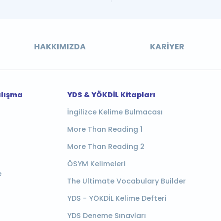
HAKKIMIZDA
KARIYER
alışma
YDS & YÖKDİL Kitapları
İngilizce Kelime Bulmacası
More Than Reading 1
More Than Reading 2
ÖSYM Kelimeleri
e
The Ultimate Vocabulary Builder
YDS - YÖKDİL Kelime Defteri
YDS Deneme Sınavları