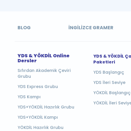
BLOG
İNGILIZCE GRAMER
YDS & YÖKDİL Online
YDS & YÖKDİL Ç
Dersler
Paketleri
Sıfırdan Akademik Çeviri
YDS Başlangıç
Grubu
YDS İleri Seviye
YDS Express Grubu
YÖKDİL Başlangıç
YDS Kampı
YÖKDİL İleri Seviy
YDS+YÖKDİL Hazırlık Grubu
YDS+YÖKDİL Kampı
YÖKDİL Hazırlık Grubu