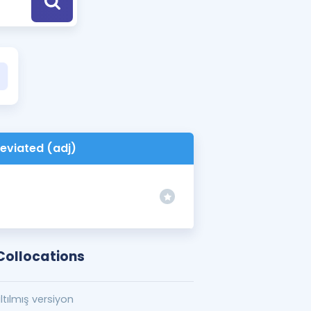
a Özel Fırsatlar
ınavlarla İlgili Haberler
er
 ve Konu Anlatımı
eviated (adj)
Collocations
ltılmış versiyon