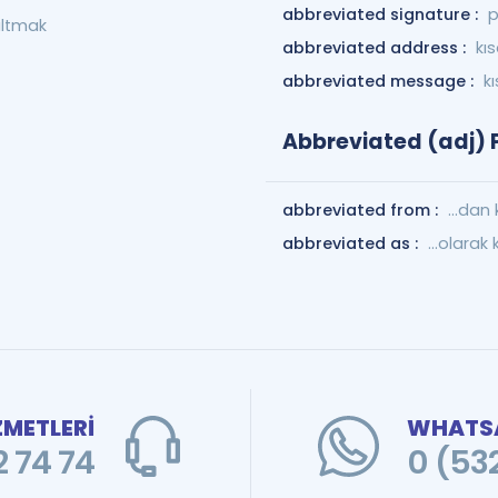
abbreviated signature :
p
saltmak
abbreviated address :
kı
abbreviated message :
k
Abbreviated (adj) P
abbreviated from :
...dan 
abbreviated as :
...olarak 
ZMETLERİ
WHATSA
 74 74
0 (53