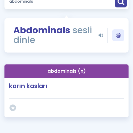
Puan Hesaplama
Rehberlik Aracı
Abdominals
sesli
ÖSYM Sınav Takvimi
dinle
Kampanyalar
Blog
abdominals (n)
İngilizce Gramer
karın kasları