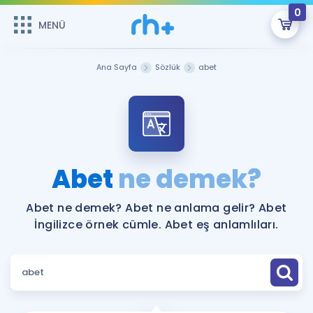
0
MENÜ
MENÜ
Üye Girişi
Ana Sayfa
Sözlük
abet
Online Dersler
Sepetin Şu An Boş.
Çalışma Paketleri
Remzi Hoca ile seni sınava hazırlayacak onlarca eğitim seni
bekliyor!
Kitaplar ve Kaynaklar
GİRİŞ YAP
Abet
ne demek?
Katılımcı Görüşleri
Şifremi Hatırlamıyorum
Abet ne demek? Abet ne anlama gelir? Abet
İngilizce örnek cümle. Abet eş anlamlıları.
ÜYE DEĞİLİM
Faydalı Araçlar
Ücretsiz Kaynaklar
Blog
İngilizce Gramer
Hakkımızda
Kariyer
Sözlük
Soru & Cevap
İletişim