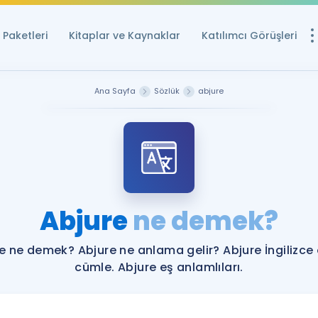
Paketleri
Kitaplar ve Kaynaklar
Katılımcı Görüşleri
Ücretsiz Kayna
Ana Sayfa
Sözlük
abjure
YDS ve YÖKDİL içi
Sözlük
İngilizce Sınavları
Puan Hesapla
Abjure
ne demek?
YDS ve YÖKDİL P
Remz
Rehberlik Aracı
e ne demek? Abjure ne anlama gelir? Abjure İngilizce
YDS ve YÖKDİL'e H
cümle. Abjure eş anlamlıları.
ÖSYM Sınav Ta
Tüm ÖSYM Sınavl