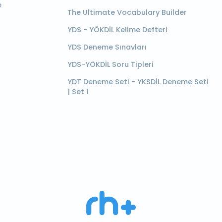
e
The Ultimate Vocabulary Builder
YDS - YÖKDİL Kelime Defteri
YDS Deneme Sınavları
YDS-YÖKDİL Soru Tipleri
YDT Deneme Seti - YKSDİL Deneme Seti
| Set 1