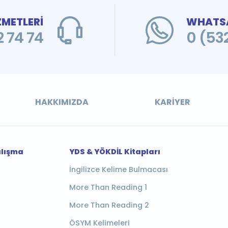
ZMETLERİ
WHATSA
 74 74
0 (53
HAKKIMIZDA
KARIYER
alışma
YDS & YÖKDİL Kitapları
İngilizce Kelime Bulmacası
More Than Reading 1
More Than Reading 2
ÖSYM Kelimeleri