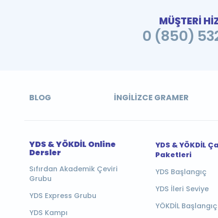
MÜŞTERİ Hİ
0 (850) 532
BLOG
İNGILIZCE GRAMER
YDS & YÖKDİL Online
YDS & YÖKDİL Ç
Dersler
Paketleri
Sıfırdan Akademik Çeviri
YDS Başlangıç
Grubu
YDS İleri Seviye
YDS Express Grubu
YÖKDİL Başlangıç
YDS Kampı