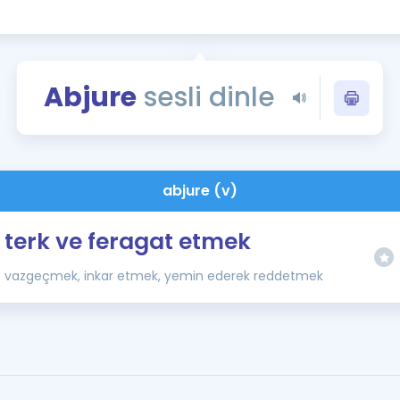
Kampanyalar
Eğitim ve Kitaplar
Blog
Abjure
sesli dinle
YDS - YÖKDİL Tüm S
İngilizce Gram
İngilizce Gramer
abjure (v)
terk ve feragat etmek
vazgeçmek, inkar etmek, yemin ederek reddetmek