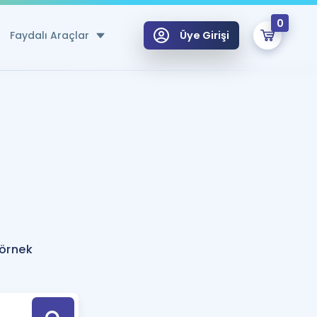
0
Faydalı Araçlar
Üye Girişi
klar
n Ücretsiz Kaynaklar
 için Özel Sözlük
Sepetin Şu An Boş.
ma
uan Hesaplama Aracı
i Hoca ile seni sınava hazırlayacak onlarca eğitim seni bekliyor!
Şifremi Hatırlamıyorum
GİRİŞ YAP
 örnek
azırlananlar için Öneriler
kvimi
ÜYE DEĞİLİM
arı Tek Takvimde