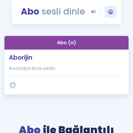
Puan Hesaplama
Abo
sesli dinle
Rehberlik Aracı
ÖSYM Sınav Takvimi
Abo (n)
Kampanyalar
Aborijin
Blog
Avustralya kıtası yerlisi
İngilizce Gramer
Abo
ile Bağlantılı