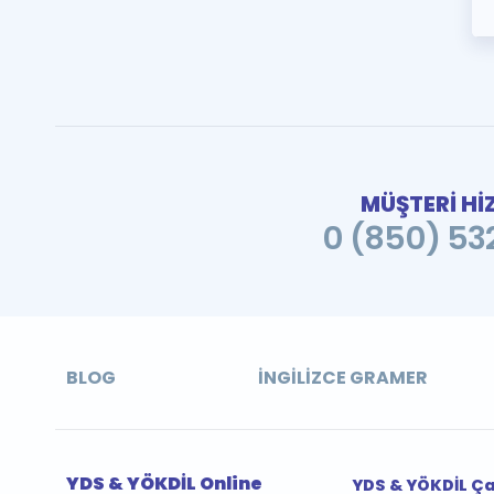
MÜŞTERİ Hİ
0 (850) 532
BLOG
İNGILIZCE GRAMER
YDS & YÖKDİL Online
YDS & YÖKDİL Ç