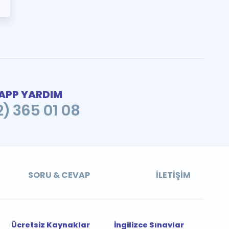
PP YARDIM
2) 365 01 08
SORU & CEVAP
İLETIŞIM
Ücretsiz Kaynaklar
İngilizce Sınavlar