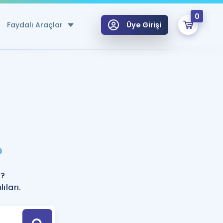
0
Faydalı Araçlar
Üye Girişi
klar
n Ücretsiz Kaynaklar
 için Özel Sözlük
Sepetin Şu An Boş.
ma
?
uan Hesaplama Aracı
i Hoca ile seni sınava hazırlayacak onlarca eğitim seni bekliyor!
Şifremi Hatırlamıyorum
GİRİŞ YAP
r?
azırlananlar için Öneriler
ları.
kvimi
ÜYE DEĞİLİM
arı Tek Takvimde