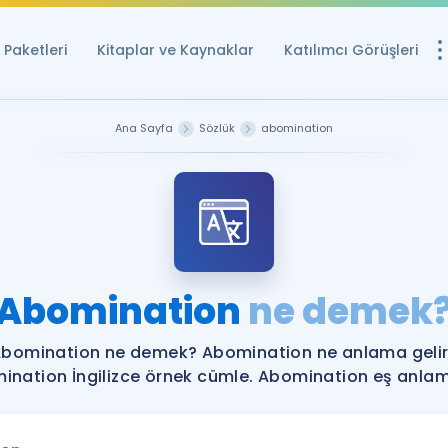
Paketleri
Kitaplar ve Kaynaklar
Katılımcı Görüşleri
Ücretsiz Kayna
Ana Sayfa
Sözlük
abomination
YDS ve YÖKDİL içi
Sözlük
İngilizce Sınavları
Puan Hesapla
Abomination
ne demek
YDS ve YÖKDİL P
Remz
Rehberlik Aracı
bomination ne demek? Abomination ne anlama geli
YDS ve YÖKDİL'e H
ination İngilizce örnek cümle. Abomination eş anlamlı
ÖSYM Sınav Ta
Tüm ÖSYM Sınavl