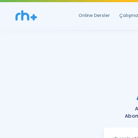
Online Dersler
Çalışma 
A
Abom