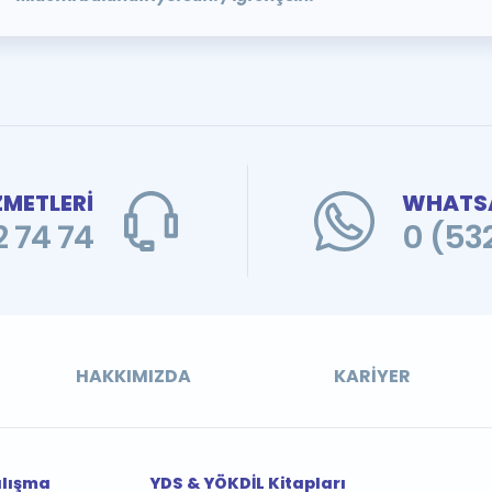
ZMETLERİ
WHATSA
 74 74
0 (53
HAKKIMIZDA
KARIYER
alışma
YDS & YÖKDİL Kitapları