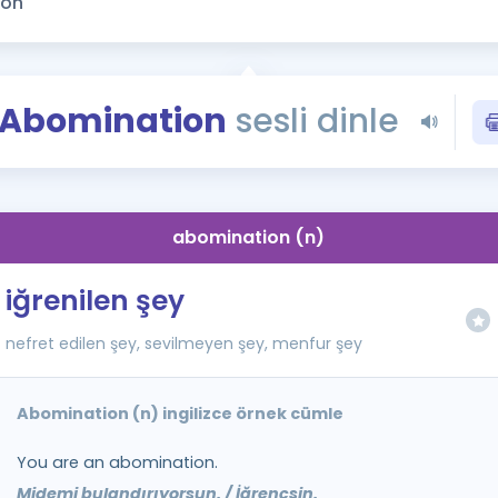
Kampanyalar
Eğitim ve Kitaplar
Blog
Abomination
sesli dinle
YDS - YÖKDİL Tüm S
İngilizce Gram
İngilizce Gramer
abomination (n)
iğrenilen şey
nefret edilen şey, sevilmeyen şey, menfur şey
Abomination (n) ingilizce örnek cümle
You are an abomination.
Midemi bulandırıyorsun. / İğrençsin.